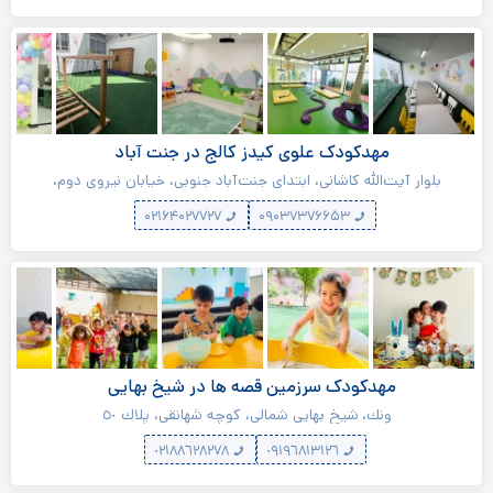
مهدکودک علوی کیدز کالج در جنت آباد
بلوار آیت‌الله کاشانی، ابتدای جنت‌آباد جنوبی، خیابان نیروی دوم،
بن‌بست کلام، پلاک ۱
۰۲۱۶۴۰۲۷۷۲۷
۰۹۰۳۷۳۷۶۶۵۳
مهدکودک سرزمين قصه ها در شیخ بهایی
ونك، شيخ بهايي شمالي، كوچه شهانقي، پلاك ٥٠
٠٢١٨٨٦٢٨٢٧٨
٠٩١٩٦٨١٣١٢٦