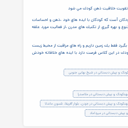
و تقويت خلاقيت ذهن كودك مي شود
ودكان أست كه كودكان با ايده هاي خود ،ذهن و احساسات
تنوع و بهره گيري از تكنيك هاي مدرن ،از فعاليت مورد علقه
بگيرد فقط يك زمين داريم و راه هاي مراقبت از محيط زيست
 كودك در اين كلاس فرصت دارد با ايده هاي خلافاته خودش
کودک و پیش دبستانی در شیخ بهایی جنوبی
هدکودک و پیش دبستانی در ملاصدرا
دکودک و پیش دبستانی در جردن، بلوار آفریقا، نلسون ماندلا
 پیش دبستانی در میرداماد