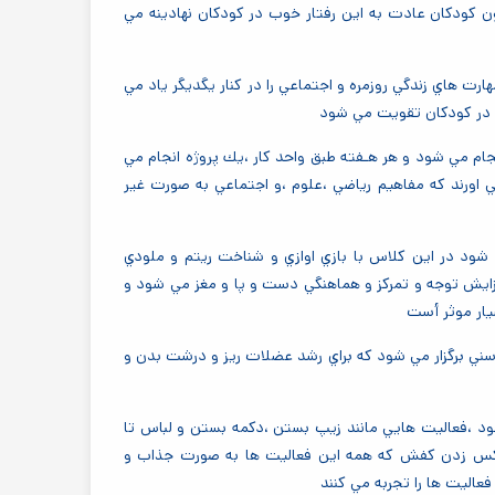
ن كودكان عادت به اين رفتار خوب در كودكان نهادينه مي
ت هاي زندگي روزمره و اجتماعي را در كنار يگديگر ياد مي
ي در كودكان تقويت مي شود
ام مي شود و هر هـفته طبق واحد كار ،يك پروژه انجام مي
ي اورند كه مفاهيم رياضي ،علوم ،و اجتماعي به صورت غير
شود در اين كلاس با بازي اوازي و شناخت ريتم و ملودي
زايش توجه و تمركز و هماهنگي دست و پا و مغز مي شود و
يار موثر أست
ني برگزار مي شود كه براي رشد عضلات ريز و درشت بدن و
ود ،فعاليت هايي مانند زيپ بستن ،دكمه بستن و لباس تا
اكس زدن كفش كه همه اين فعاليت ها به صورت جذاب و
عاليت ها را تجربه مي كنند