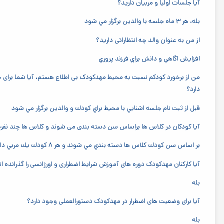
آیا جلسات اولیا و مربیان دارید؟
بله، هر ٣ ماه جلسه با والدين برگزار مي شود
از من به عنوان والد چه انتظاراتی دارید؟
افزايش اگاهي و دانش براي فرزند پروري
من از برخورد کودکم نسبت به محیط مهدکودک بی اطلاع هستم، آیا شما برای چن
دارد؟
قبل از ثبت نام جلسه اشنايي با محيط براي كودك و والدين برگزار مي شود
آیا کودکان در کلاس ها براساس سن دسته بندی می شوند و کلاس ها چند نفره ا
بر اساس سن كودك كلاس ها دسته بندي مي شوند و هر ٨ كودك يك مربي دارد
آیا کارکنان مهدکودک دوره های آموزش شرایط اضطراری و اورژانسی را گذرانده ان
بله
آیا برای وضعیت های اضطرار در مهدکودک دستورالعملی وجود دارد؟
بله