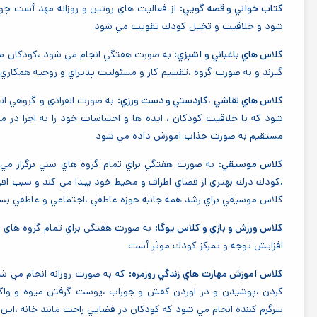
كتاب خواني و قصه گويي:
از فعاليت هاي روتين و روزانه مهد أست چو
شود و خلاقيت و تخيل كودك تقويت مي شود
كلاس هاي باغباني و اشپزي:
به صورت هفتگي انجام مي شود ،كودكان مهار
گيرند و به صورت گروه ،تقسيم كار و مسئوليت پذيراي و روحيه همكار
كلاس هاي نقاشي ،كاردستي و دست ورزي:
به صورت انفرادي و گروهي انج
شود كه با خلاقيت كودكان ، ايده ها و احساسات خود را به اجرا در م
مستقيم به صورت جذاب اموزش داده مي شود
كلاس موسيقي:
به صورت هفتگي براي تمام گروه هاي سني برگزار مي 
،كودك درك بهتري از فضاي اطراف و محيط خود پيدا مي كند و سبب اف
كلاس موسيقي براي رشد همه جانبه حوزه عاطفي ،اجتماعي و عاطفي بس
كلاس ورزش و بازي و كلاس يوگا:
به صورت هفتگي براي تمام گروه هاي س
افزايش توجه و تمركز كودك موثر أست
كلاس اموزش مهارت هاي زندگي روزمره:
كه به صورت روزانه انجام مي ش
كردن ،پوشيدن و در اوردن كفش و جوراب ،پوست گرفتن ميوه و و
سرگرم كننده انجام مي شود كه كودكان در فضايي راحت مانند خانه ،اين ف