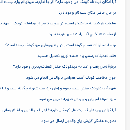
آیا امکان ثبت نام کودک من وجود دارد؟ اگر جا ندارید، می‌توانم وارد لیست ا
در حال حاضر امكان ثبت نام وجود دارد
ساعات کار شما به چه شکل است؟ در صورت تأخیر در برداشتن کودک از مهد با
از ساعت ٧:١٥ الي ١٦ - بابت تاخير هزينه ندارد
برنامهٔ تعطیلات شما چگونه است و در چه روزهایی مهدکودک بسته است؟
فقط تعطيلات رسمي و ٢ هـفته نوروز تعطيل هستيم
دربارهٔ زمان رفت و آمد به مهدکودک چقدر انعطاف‌پذیری وجود دارد؟
چون مخاطب كودك أست همراهي با والدين انجام مي شود
شهریهٔ مهدکودک چقدر است، نحوه و زمان پرداخت شهریه چگونه است و آیا تخف
طبق تعرفه اموزش و پرورش شهريه تعيين مي شود
آیا گزارش روزانه از فعالیت های کودکان دارید؟ ارتباط با والدین و اطلاع رسانی
بصورت هفتگي گزارش براي والدين ارسال مي شود