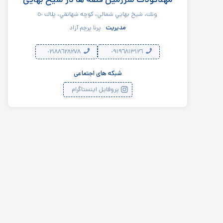
ونك، شيخ بهايي شمالي، كوچه شهانقي، پلاك ٥٠
مدیریت
پرنا پرچم آزاد
٠٢١٨٨٦٢٨٢٧٨
٠٩١٩٦٨١٣١٢٦
شبکه های اجتماعی
پروفایل اینستاگرام