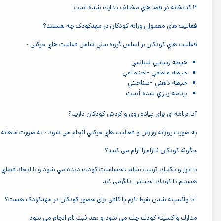
٣ كتابخانه در فضا هاي مختلف تدارك شده است
فعالیت های معمول روزانه کودکان در مهدکودک چه هستند؟
فعاليت هاي كودكان بر اساس گروه سني شامل فعاليت هاي حركتي -
حيطه زيبايي شناسي
حيطه عاطفي -اجتماعي
حيطه ذهني -شناختي
برنامه ريزي شده أست
آیا برنامه ای برای پیاده روی و گردش کودکان دارید؟
به صورت روزانه ورزش و فعاليت هاي حركتي انجام مي شود - به صورت ماهانه 
چگونه کودکان ناآرام را آرام می کنید؟
با ابزار و تكنيك تربيت سالم ،احساسات كودك ديده مي شود و با ايجاد فضاي س
هستيم تا كودك احساس دلگرمي كند
آیا واکسینه شدن شرط لازم یا کافی برای حضور کودکان در مهدکودک هست؟
مدارك واكسينه كودك چك مي شود و بعد ثبت نام انجام مي شود