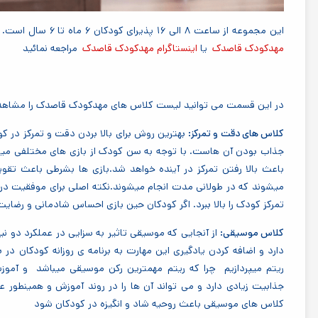
این مجموعه از ساعت ۸ الی ۱۶ پذیرای کودکان ۶ ماه تا ۶ سال است. برای کسب اطلاعات بیشتر پیشنهاد می کنیم به
مهدکودک قاصدک
یا
اینستاگرام مهدکودک قاصدک
مراجعه نمائید
در این قسمت می توانید لیست کلاس های مهدکودک قاصدک را مشاهده
کلاس های دقت و تمرکز:
بهترین روش برای بالا بردن دقت و تمرکز در کو
جذاب بودن آن هاست. با توجه به سن کودک از بازی های مختلفی میتوا
باعث بالا رفتن تمرکز در آینده خواهد شد.بازی ها بشرطی باعث تقو
میشوند که در طولانی مدت انجام میشوند.نکته اصلی برای موفقیت در
تمرکز کودک را بالا ببرد. اگر کودکان حین بازی احساس شادمانی و رضایت 
کلاس موسیقی:
از آنجایی که موسیقی تاثیر به سزایی در عملکرد دو
دارد و اضافه کردن یادگیری این مهارت به برنامه ی روزانه کودکان در 
ریتم میپردازیم چرا که ریتم مهمترین رکن موسیقی میباشد و آموز
جذابیت زیادی دارد و می تواند آن ها را در روند آموزش و همینطو
کلاس های موسیقی باعث روحیه شاد و انگیزه در کودکان شود