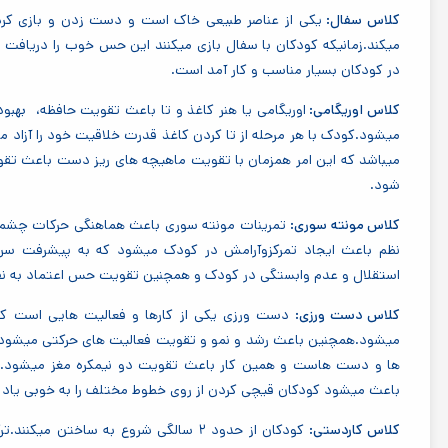
یکی از عناصر طبیعی خاک است و دست زدن و بازی کردن
میکند.زمانیکه کودکان با سفال بازی میکنند این حس خوب را دریافت م
در کودکان بسیار مناسب و کار آمد است.
کلاس اوریگامی:
اوریگامی یا هنر کاغذ و تا باعث تقویت حافظه، بهب
میشود.کودک با هر مرحله از تا کردن کاغذ قدرت خلاقیت خود را آزاد می 
میباشد که این امر همزمان با تقویت ماهیچه های ریز دست باعث ت
شود.
کلاس مونته سوری:
تمرینات مونته سوری باعث هماهنگی حرکات چشم 
نظم باعث ایجاد تمرکزوآرامش در کودک میشود که به پیشرفت سر
استقلال و عدم وابستگی در کودک و همچنین تقویت حس اعتماد به ن
کلاس دست ورزی:
دست ورزی یکی از کارها و فعالیت هایی است 
میشود.همچنین باعث رشد و نمو و تقویت فعالیت های حرکتی میشود.
ها و دست هاست و همین کار باعث تقویت دو نیمکره مغز میشود.
باعث میشود کودکان قیچی کردن از روی خطوط مختلف را به خوبی یاد ب
کلاس کاردستی:
کودکان از حدود ۲ سالگی شروع به ساختن 