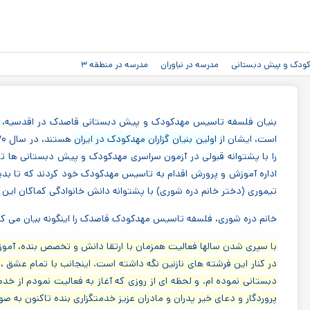
رفتن به
محتوای
اصلی
دکودک و پیش دبستانی
مدرسه در نیاوران
مدرسه در منطقه ۳
بنیان فلسفه تاسیس مهدکودک و پیش دبستانی قاصدک در اقدسیه، از ۳۰ سال پیش با مدیر
است، ایشان از
اولین بنیان گزاران مهدکودک در ایران
هستند، در سال ۱۳۷۰ اولین مهدکودک و پیش دبستانی
اداره آموزش و پرورش اقدام به تاسیس مهدکودک خود کردند که تا بدی
تیموری (دختر خانم دره شوری) با پشتوانه دانش خانوادگی کماکان این 
خانم دره شوری، فلسفه تاسیس مهدکودک قاصدک را اینگونه بیان می کنن
با سپری شدن سالها فعالیت همزمان با ارتقا دانش و تخصص بنده، آموزش 
در کنار این فرشته های نازنین نگه داشته است. اینجانب با تمام عشق 
دبستانی نموده ام. و لحظه ای از روزی که آغاز به فعالیت نمودم از خد
پروردگار و دعای خیر پدران و مادران عزیز خدمتگزاری بنده تاکنون به 