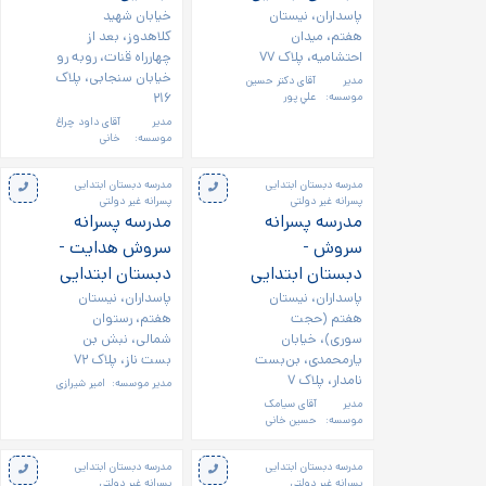
پاسداران، نيستان
خیابان شهید
هفتم، ميدان
کلاهدوز، بعد از
احتشاميه، پلاک ۷۷
چهارراه قنات، روبه رو
خیابان سنجابی، پلاک
مدیر
آقای دكتر حسين
۲۱۶
موسسه:
علي پور
مدیر
آقای داود چراغ
موسسه:
خانی
مدرسه دبستان ابتدایی
مدرسه دبستان ابتدایی
پسرانه غیر دولتی
پسرانه غیر دولتی
مدرسه پسرانه
مدرسه پسرانه
سروش -
سروش هدایت -
دبستان ابتدایی
دبستان ابتدایی
پاسداران، نیستان
پاسداران، نیستان
هفتم (حجت
هفتم، رستوان
سوری)، خیابان
شمالی، نبش بن
یارمحمدی، بن‌بست
بست ناز، پلاک ۷۲
نامدار، پلاک ۷
مدیر موسسه:
امیر شیرازی
مدیر
آقای سیامک
موسسه:
حسین خانی
مدرسه دبستان ابتدایی
مدرسه دبستان ابتدایی
پسرانه غیر دولتی
پسرانه غیر دولتی