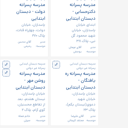
مدرسه پسرانه
مدرسه پسرانه
دکترحسابی -
دولت - دبستان
دبستان ابتدایی
ابتدایی
ابتدای خیابان
پاسداران، خیابان
پاسداران، خیابان
دولت، چهارراه قنات،
شهید محمود گل
پلاک ۲۷۰
نبی، پلاک ۳۸
مدیر
آقای محسن
موسسه:
رحیمی
مدیر
آقای عربعلی
موسسه:
یوسفی
مدرسه دبستان ابتدایی
مدرسه دبستان ابتدایی
پسرانه غیر دولتی
پسرانه غیر دولتی
مدرسه پسرانه ره
مدرسه پسرانه
یافتگان -
روشن مهر -
دبستان ابتدایی
دبستان ابتدایی
خیابان پاسداران،
خیابان پاسداران،
خیابان شهید
نیستان هشتم، بعد
دعوی(نیستان یکم)،
از تقاطع محسنیان،
پلاک ۲۳
کوی آرام، پلاک ۲
مدیر
آقای علیرضا
مدیر
خانم شعله
موسسه:
معتقد لاریجانی
موسسه:
سیرتی