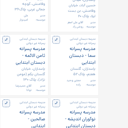
وفامنش، کوچه
حسین آباد، خیابان
جمالی غربی، پلاک۳۶
وفامنش، بن بست
لیلا، پلاک ۲۰
مدیر
علی
موسسه:
امیدوار
مدیر
آقای علی اصغر
موسسه:
روغنی زاد
مدرسه دبستان ابتدایی
مدرسه دبستان ابتدایی
پسرانه غیر دولتی
پسرانه غیر دولتی
مدرسه پسرانه
مدرسه پسرانه
سما - دبستان
ثامن الائمه -
ابتدایی
دبستان ابتدایی
پاسداران، گلستان
پاسداران، خیابان
هفتم، پلاک ۵۲
گلستان یکم (مومن
نژاد)، پلاک ۱۳۰
مدیر
مجتبی وحید
موسسه:
زاده
مدیر
آقای حمیدرضا
موسسه:
توانا
مدرسه دبستان ابتدایی
مدرسه دبستان ابتدایی
پسرانه غیر دولتی
پسرانه غیر دولتی
مدرسه پسرانه
مدرسه پسرانه
نوآوران اندیشه -
صالحین -
دبستان ابتدایی
ابتدایی