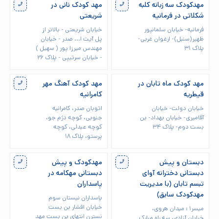
مهدکودک سه زبانه کلبه
مهد کودک نانی در
شکلاتی در فرمانیه
شریعتی
فرمانیه- خیابان سلمانپور
خیابان شریعتی - بالاتر از
ظهیر(سنبل)- ارغوان غربی-
پل آیت ا... صدر - خیابان
پلاک ۳۱
مهندس میرزا پور ( سهیل )
- خیابان سرتیپی - پلاک ۲۶
مهد کودک ماه تابان در
مهد کودک آهنگ مهر
قیطریه
کامرانیه
خیابان دولت- خیابان
اتوبان صدر، کامرانیه
آقامیری- خیابان بهداد- بن
جنوبی، کوچه دژم جو،
بست دوم- پلاک ۳۴
کوچه عبدلی، کوچه
پرستو، پلاک ۱۸
دبستان و پیش
مهدکودک و پیش
دبستانی دخترانه آوای
دبستانی مهکامه در
تبسم تابان (با مدیریت
پاسداران
مهدکودک سابق)
پاسداران نیستان سوم
خیابان افشار بن بست
میسر۱ : میدان هروی،
نسترن انتهای بن بست مهد
خیابان آزادی، سه راه مبارک