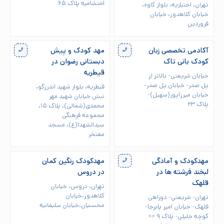
احتشامیه پلاک ۶۵
تهران، اختیاریه، بلوار کاوه،
خیابان کلاهدوز، خیابان
فروردین
آکادمی تخصصی زبان
مهد کودک و پیش
کودک بانی تاک
دبستانی رضوان در
قیطریه
خیابان شریعتی- بالاتر از
پل صدر- خیابان پل صدر-
قیطریه، بلوار شهید اندرزگو،
خیابان میرزاپور(سهیل)-
نبش خیابان شهید مهر
پلاک ۲۳
محمدی(شمالی)، پلاک ۱۵،
مجموعه فرهنگی
سیدالشهدا(ع)، مسجد
مفتخر
مهدکودک و آمادگی
مهدکودک رنگین کمان
لبخند فرشته ها در
در دروس
قلهک
تهران، دروس، خیابان
کلاهدوز،خیابان
تهران- شریعتی- دوراهی
محسنیان،خیابان سلیمانیه
قلهک- خیابان امیر پابرجا-
کوچه جلیلی- پلاک ۹ ==