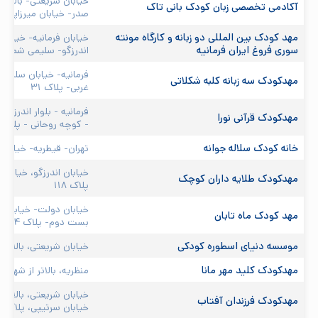
خیابان شریعتی- بالاتر 
آکادمی تخصصی زبان کودک بانی تاک
صدر- خیابان میرزاپور(س
مهد کودک بین المللی دو زبانه و کارگاه مونته 
خیابان فرمانیه- خیابان 
سوری فروغ ایران فرمانیه
اندرزگو- سلیمی شمالی- 
فرمانیه- خیابان سلمانپ
مهدکودک سه زبانه کلبه شکلاتی 
غربی- پلاک ۳۱
فرمانیه - بلوار اندرزگ
مهدکودک قرآنی نورا 
- کوچه روحانی - پلاک 
خانه کودک سلاله جوانه 
تهران- قیطریه- خیابان
خیابان اندرزگو، خیابان
مهدکودک طلایه داران کوچک 
پلاک ۱۱۸
خیابان دولت- خیابان آ
مهد کودک ماه تابان 
بست دوم- پلاک ۳۴
موسسه دنیای اسطوره کودکی 
خیابان شریعتی،‌ بالاتر از میرداماد، کوچه آهور
مهدکودک کلید مهر مانا 
منظریه، بالاتر از شهر کت
خیابان شریعتی، بالاتر 
مهدکودک فرزندان آفتاب 
خیابان سرتیپی، پلاک ۲۶