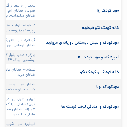
پاسداران، بعد از گلستان
مهد کودک رزا 
جنوبی،
خیابان سلیمانیه، پلاک ۱۴
قیطریه- بلوار کاوه شما
خانه کودک لگو قیطریه
پورحیدری(روشنایی غربی
فرمانیه، بلوار اندرزگو، 
مهدکودک و پیش دبستانی دوزبانه ی مروارید
خیابان ارشادی، بن بست 
بزرگراه صدر، بلوار کاوه
آموزشگاه و مهد کودک لنا 
روشنایی، پلاک ۱۴

قیطریه- خیابان فاطمیه
خانه فرهنگ و کودک نکو 
خیابان مریم
خیابان دروس، خیابان هد
مهدکودک نونا 
هدايت، كوچه شيفته، پ
تهران- شریعتی- دوراهی 
کوچ
مهدکودک و آمادگی لبخند فرشته ها 
شهرزاد- خیابان شیدایی-
جلیلی- پلاک ۹

قیطریه، بلوار شهید اند