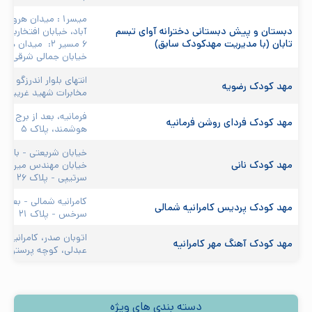
میسر۱ : میدان هروی
دبستان و پیش دبستانی دخترانه آوای تبسم 
آباد، خیابان افتخاریان
تابان (با مدیریت مهدکودک سابق)
۶ مسیر ۲:  میدا
خیابان جمالی شرقی، پل
انتهای بلوار اندرزگو - 
مهد کودک رضویه 
مخابرات شهید غریبی -

فرمانیه، بعد از برج کوه
مهد کودک فردای روشن فرمانیه
هوشمند، پلاک ۵
خیابان شریعتی - بالاتر 
مهد کودک نانی 
خیابان مهندس میرزا پور
سرتیپی - پلاک ۲۶
کامرانیه شمالی - بعد 
مهد کودک پردیس کامرانیه شمالی
سرخس - پلاک ۲۱
اتوبان صدر، کامرانیه 
مهد کودک آهنگ مهر کامرانیه
عبدلی، کوچه پرستو، پلا
دسته بندی های ویژه