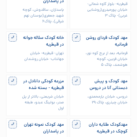
در پاسداران
قیطریه- بلوار کاوه شمالی-
خیابان پورحیدری(روشنایی
پاسداران، ساقدوش، کوچه
غربی)- پلاک ۳
شهید جعفری(بوستان نهم
شرقی)، پلاک۶
مهد کودک فردای روشن
خانه کودک سلاله جوانه
فرمانیه
در قیطریه
فرمانیه، بعد از برج کوه نور،
تهران- قیطریه- خیابان
خیابان فربین، کوچه
جهانتاب- خیابان روشندان
هوشمند، پلاک ۵
مهد کودک و پیش
مزرعه کودکی دانادل در
دبستانی آنا در دروس
قیطریه - بسته شده
دروس، خیابان یارمحمدی،
خیابان شریعتی، بالاتر از پل
خیابان چیذری، پلاک ۲۹
صدر، بولینگ عبدو، طبقه
اول
مهدکودک طلایه داران
مهد کودک نمونه تهران
کوچک در قیطریه
در پاسداران