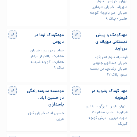
تهران- دروس- بلوار
شهرزاد- خیابان شیدایی-
خیابان امیر پابرجا- کوچه
جلیلی- پلاک ۹
مهدکودک و پیش
مهدکودک نونا در
دبستانی دوزبانه ی
دروس
مروارید
خیابان دروس، خیابان
هدايت، بالاتر از ميدان
فرمانیه، بلوار اندرزگو،
هدايت، كوچه شيفته،
خیابان عبدالهی جنوبی،
پلاک ۹
خیابان ارشادی، بن بست
مینو، پلاک ۱۷
مهد کودک رضویه در
موسسه مدرسه زندگی
قیطریه
در حسین آباد،
پاسداران
انتهای بلوار اندرزگو - ابتدای
قیطریه - جنب مخابرات
حسین آباد، خیابان گلزار
شهید غریبی - نبش کوچه
غربی
کیارنگ