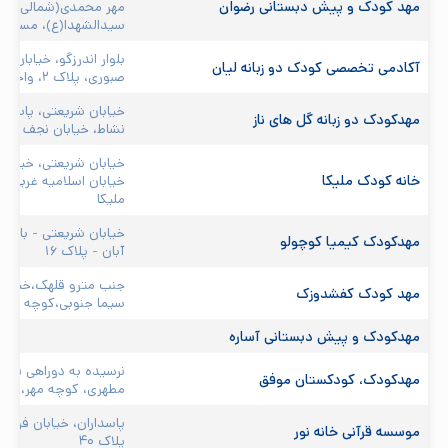
مهد کودک و پیش دبستانی رضوان 
سیدالشهدا(ع)، مسجد 
بلوار اندرزگو، خیابان
آکادمی تخصصی کودک دو زبانه لیان
صبوری، پلاک ۲، واحد ۲
خیابان شریعتی، پاسدارا
مهدکودک دو زبانه گل های ناز 
نشاط، خیابان نجف آبادی
خیابان شریعتی، خیابان 
خانه کودک ملیکا 
خیابان اسلامیه غربی،
ملیکا
خیابان شریعتی - بالاتر
مهدکودک کیمیا کوچولو 
آبان - پلاک ۱۶
جنب مترو قلهک،خیابان
مهد کودک کفشدوزک 
سیما جنوبی،کوچه تقوی،
مهدکودک و پیش دبستانی آساره 
نرسیده به دوراهی قلهک
مهدکودک، کودکستان موفق 
مطهری، کوچه مهر، پلاک
پاسداران، خیابان فرخ
موسسه قرآنی خانه نور 
پلاک ۴۰