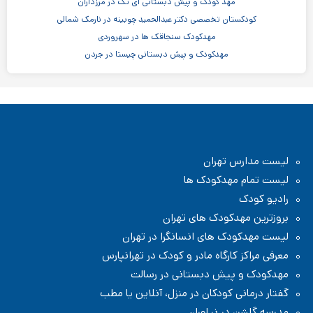
مهد کودک و پیش دبستانی آی تک در مرزداران
کودکستان تخصصی دکتر عبدالحمید چوبینه در نارمک شمالی
مهدکودک سنجاقک ها در سهروردی
مهدکودک و پیش دبستانی چیستا در جردن
مهدکودک و پیش دبستانی دو زبانه آرین ۳
موسسه اندیشه کیان ابر سفید در ظفر
مدرسه پسرانه بادبادک - دبستان ابتدایی
مهدکودک و پیش دبستانی خانه خورشید در شهر زیبا
لیست مدارس تهران
لیست تمام مهدکودک ها
رادیو کودک
بروزترین مهدکودک های تهران
لیست مهدکودک های انسانگرا در تهران
معرفی مراکز کارگاه مادر و کودک در تهرانپارس
مهدکودک و پیش دبستانی در رسالت
گفتار درمانی کودکان در منزل، آنلاین یا مطب
مدرسه گلشن در نیاوران