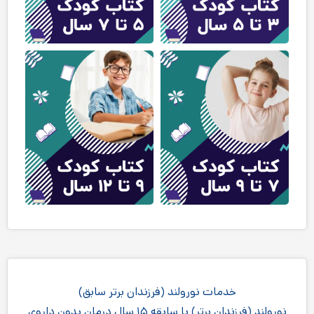
خدمات نورولند (فرزندان برتر سابق)
نورولند (فرزندان برتر) با سابقه ۱۵ سال درمان بدون داروی