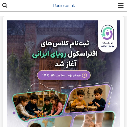
رفتن به
Radiokodak
محتوای
اصلی