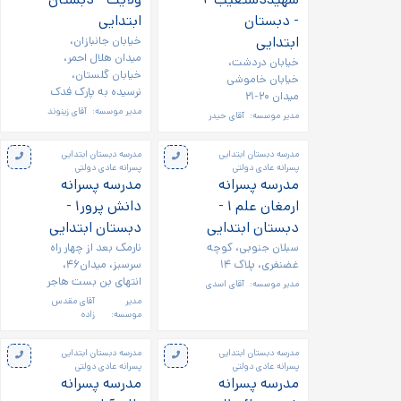
- دبستان
ابتدایی
ابتدایی
خیابان جانبازان،
میدان هلال احمر،
خیابان دردشت،
خیابان گلستان،
خیابان خاموشی
نرسیده به پارک فدک
میدان ۲۰-۲۱
مدیر موسسه:
آقای زینوند
مدیر موسسه:
آقای حیدر
مدرسه دبستان ابتدایی
مدرسه دبستان ابتدایی
پسرانه عادی دولتی
پسرانه عادی دولتی
مدرسه پسرانه
مدرسه پسرانه
ارمغان علم ۱ -
دانش پرور۱ -
دبستان ابتدایی
دبستان ابتدایی
سبلان جنوبی، کوچه
نارمک بعد از چهار راه
غضنفری، پلاک ۱۴
سرسبز، میدان۴۶،
انتهای بن بست هاجر
مدیر موسسه:
آقای اسدی
مدیر
آقای مقدس
موسسه:
زاده
مدرسه دبستان ابتدایی
مدرسه دبستان ابتدایی
پسرانه عادی دولتی
پسرانه عادی دولتی
مدرسه پسرانه
مدرسه پسرانه