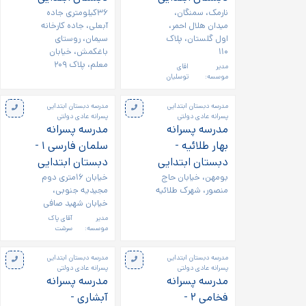
نارمک، سمنگان،
۳۶کیلومتری جاده
میدان هلال احمر،
آبعلی، جاده کارخانه
اول گلستان، پلاک
سیمان، روستای
۱۱۰
باغکمش، خیابان
معلم، پلاک ۲۰۹
مدیر
اقای
موسسه:
توسلیان
مدرسه دبستان ابتدایی
مدرسه دبستان ابتدایی
پسرانه عادی دولتی
پسرانه عادی دولتی
مدرسه پسرانه
مدرسه پسرانه
بهار طلائیه -
سلمان فارسی ۱ -
دبستان ابتدایی
دبستان ابتدایی
بومهن، خیابان حاج
خیابان ۱۶متری دوم
منصور، شهرک طلائیه
مجیدیه جنوبی،
خیابان شهید صافی
مدیر
آقای پاک
موسسه:
سرشت
مدرسه دبستان ابتدایی
مدرسه دبستان ابتدایی
پسرانه عادی دولتی
پسرانه عادی دولتی
مدرسه پسرانه
مدرسه پسرانه
فخامی ۲ -
آبشاری -