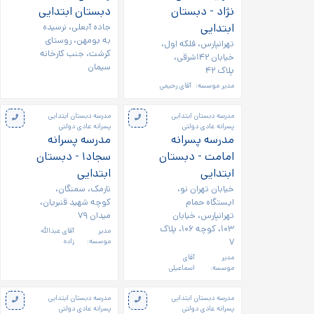
نژاد - دبستان
دبستان ابتدایی
ابتدایی
جاده آبعلی، نرسیده
به بومهن، روستای
تهرانپارس، فلکه اول،
کرشت، جنب کارخانه
خیابان ۱۴۲شرقی،
سیمان
پلاک ۴۲
مدیر موسسه:
آقای رحیمی
مدرسه دبستان ابتدایی
مدرسه دبستان ابتدایی
پسرانه عادی دولتی
پسرانه عادی دولتی
مدرسه پسرانه
مدرسه پسرانه
امامت - دبستان
سجاد۱ - دبستان
ابتدایی
ابتدایی
خیابان تهران نو،
نارمک، سمنگان،
ایستگاه حمام
کوچه شهید قنبریان،
تهرانپارس، خیابان
میدان ۷۹
۱۰۳، کوچه ۱۰۶، پلاک
مدیر
آقای عبدالله
۷
موسسه:
زاده
مدیر
آقای
موسسه:
اسماعیلی
مدرسه دبستان ابتدایی
مدرسه دبستان ابتدایی
پسرانه عادی دولتی
پسرانه عادی دولتی