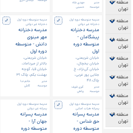
موسسه:
بیگدلی آذری
منطقه ۱۳
مدیر
مهدی شاه
موسسه:
حسینی
تهران
منطقه ۱۴
مدرسه متوسطه دوره اول
مدرسه متوسطه دوره اول
دخترانه غیر دولتی
دخترانه غیر دولتی
تهران
مدرسه دخترانه
مدرسه دخترانه
پیشگامان -
مهر مینوی
منطقه ۱۵
متوسطه دوره
دانش - متوسطه
تهران
اول
دوره اول
منطقه ۱۶
خیابان شریعتی،
خیابان شریعتی،
خیابان یخچال،
بالاتر از میرداماد،
تهران
خیابان کی‌نژاد، خ
خیابان قبا، کوچه
جلایی پور غربی،
بهشت یکم، پلاک ۳۱
منطقه ۱۷
پلاک ۴۸
مدیر
خانم ندا
تهران
موسسه:
کابلی
مدیر
کبری شریف
موسسه:
پناهی
منطقه ۱۸
تهران
مدرسه متوسطه دوره اول
مدرسه متوسطه دوره اول
پسرانه هیات امنایی
پسرانه غیر دولتی
مدرسه پسرانه
مدرسه پسرانه
منطقه ۱۹
تهران
حق شناس -
جهان آرا -
متوسطه دوره
متوسطه دوره