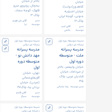
بالاتر از خیابان
خیابان
یخچال، روبروی مترو
کلاهدوز(دولت)،
قلهک، کوچه سجاد،
خیابان اختیاریه
پلاک ۳
جنوبی، کوچه ایران،
پلاک ۱۲
مدیر
آقای علی فهیم
موسسه:
نیا
مدیر
آقای امید
موسسه:
حاتمی
مدرسه متوسطه دوره اول
مدرسه متوسطه دوره اول
پسرانه غیر دولتی
پسرانه غیر دولتی
مدرسه پسرانه
مدرسه پسرانه
ملت - متوسطه
مهد دانش نو -
دوره اول
متوسطه دوره
خیابان ولیعصر، بالاتر
اول
از میرداماد، خیابان
تهران، خیابان
قبادیان غربی، پلاک
آفریقای‌شمالی
۴۵
(جردن)، خيابان
مدیر موسسه:
رضا ساسانی
يزدان پنا، پلاک۲۷
مدیر
آقای قاسم
موسسه:
مسگر
مدرسه متوسطه دوره اول
مدرسه متوسطه دوره اول
دخترانه غیر دولتی
دخترانه غیر دولتی