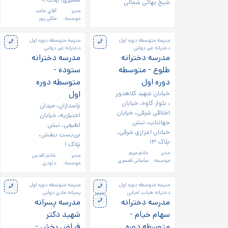
شیخ بهائی شمالی
مدیر
آقای حامد
موسسه:
ملکی پور
مدرسه متوسطه دوره اول
مدرسه متوسطه دوره اول
دخترانه غیر دولتی
دخترانه غیر دولتی
مدرسه دخترانه
مدرسه دخترانه
طلوع - متوسطه
ستوده -
دوره اول
متوسطه دوره
خیابان شهید کلاهدوز
اول
، بلوار کاوه، خیابان
پاسداران، میدان
اخلاقی شرقی، خیابان
اختیاریه، خیابان
جهانتاب، نبش
لطیفی، نبش
خیابان اعزازی شرقی،
بن‌بست بنفش،
پلاک ۱۳
پلاک ۱
مدیر
خانم مریم
مدیر
خانم اقدس
موسسه:
ساسانی قمصری
موسسه:
داودی
مدرسه متوسطه دوره اول
مدرسه متوسطه دوره اول
دخترانه هیات امنایی
پسرانه عادی دولتی
مدرسه دخترانه
مدرسه پسرانه
سهام خیام -
شهید دکتر
متوسطه دوره
فیاض بخش -