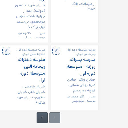
از میرداماد، پلاک
خیابان شهید کلاهدوز
۵۵۵
(دولت)، بعد از
چهارراه قنات، خیابان
یارمحمدی، بن‌بست
بهار، پلاک ۷
مدیر
خانم هانیه
موسسه:
عبدالی
مدرسه متوسطه دوره اول
مدرسه متوسطه دوره اول
پسرانه غیر دولتی
دخترانه عادی دولتی
مدرسه پسرانه
مدرسه دخترانه
روزبه - متوسطه
ریحانه النبی -
دوره اول
متوسطه دوره
خیابان ونک، خیابان
اول
شیخ بهائی شمالی،
خیابان شریعتی،
کوچه دوازدهم
خیابان ظفر، خیابان
مدیر
آقای محمد رضا
مطهری، خیابان مهر،
موسسه:
توتونچیان
پلاک ۶
۲
۱