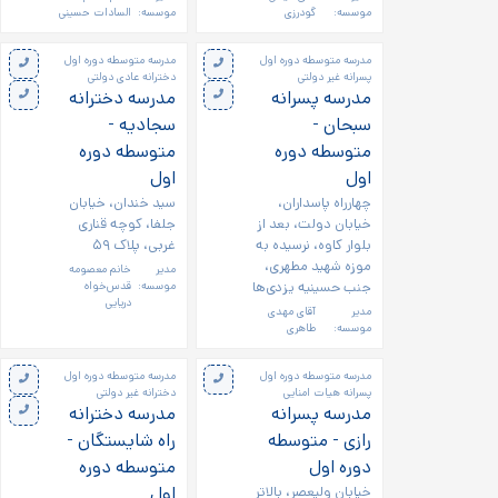
موسسه:
گودرزی
موسسه:
السادات حسینی
مدرسه متوسطه دوره اول
مدرسه متوسطه دوره اول
پسرانه غیر دولتی
دخترانه عادی دولتی
مدرسه پسرانه
مدرسه دخترانه
سبحان -
سجادیه -
متوسطه دوره
متوسطه دوره
اول
اول
چهارراه پاسداران،
سید خندان، خیابان
خیابان دولت، بعد از
جلفا، کوچه قناری
بلوار کاوه، نرسیده به
غربی، پلاک ۵۹
موزه شهید مطهری،
مدیر
خانم معصومه
جنب حسینیه یزدی‌ها
موسسه:
قدس‌خواه
دریایی
مدیر
آقای مهدی
موسسه:
طاهری
مدرسه متوسطه دوره اول
مدرسه متوسطه دوره اول
پسرانه هیات امنایی
دخترانه غیر دولتی
مدرسه پسرانه
مدرسه دخترانه
رازی - متوسطه
راه شایستگان -
دوره اول
متوسطه دوره
خیابان ولیعصر، بالاتر
اول