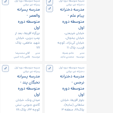
مدرسه متوسطه دوره اول
مدرسه متوسطه دوره اول
دخترانه غیر دولتی
پسرانه غیر دولتی
مدرسه دخترانه
مدرسه پسرانه
پیام علم -
والعصر -
متوسطه دوره
متوسطه دوره
اول
اول
خیابان شریعتی،
بزرگراه آفریقا، بعد از
خیابان یخچال،
پمپ بنزین، خیابان
خیابان کی‌نژاد، کوچه
شهید عاطفی، پلاک
قریب، پلاک ۱۱
۷۷
مدیر
خانم جمیله
مدیر
آقای محمدرضا
موسسه:
محمدی ماجد
موسسه:
قاضی زاده امینی
مدرسه متوسطه دوره اول
مدرسه متوسطه دوره اول
دخترانه غیر دولتی
پسرانه غیر دولتی
مدرسه دخترانه
مدرسه پسرانه
نرجس -
نخبگان پند -
متوسطه دوره
متوسطه دوره
اول
اول
بلوار آفریقا، خیابان
میدان ونک، خیابان
سلطانی (سایه)،
گاندی جنوبی، نبش
پلاک۲۸، منطقه ۳
کوچه ۲۳، پلاک ۲۸