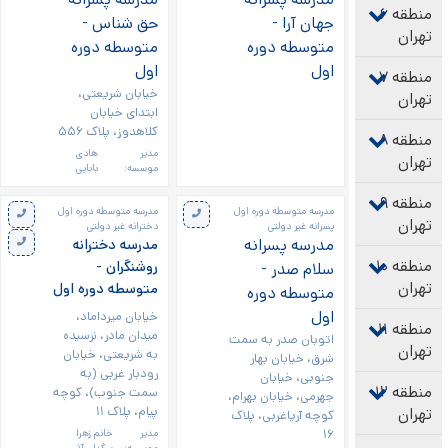
منطقه ۶
جهان آرا -
حق شناس -
تهران
متوسطه دوره
متوسطه دوره
اول
اول
منطقه ۷
خیابان شریعتی،
تهران
ابتدای خیابان
کلاهدوز، پلاک ۵۵۶
منطقه ۸
مدیر
هادی
تهران
موسسه:
بابایی
منطقه ۹
مدرسه متوسطه دوره اول
مدرسه متوسطه دوره اول
تهران
پسرانه غیر دولتی
دخترانه غیر دولتی
مدرسه پسرانه
مدرسه دخترانه
منطقه ۱۰
روشنگران -
سلام صدر -
تهران
متوسطه دوره اول
متوسطه دوره
اول
خیابان میرداماد،
منطقه ۱۱
میدان مادر، نرسیده
اتوبان صدر به سمت
تهران
به شریعتی، خیابان
شرق، خیابان بهار
رودبار غربی (به
جنوبی، خیابان
منطقه ۱۲
سمت جنوب)، کوچه
جهرمی، خیابان بهرام،
پیام، پلاک ۱۱
تهران
کوچه آریاغربی، پلاک
۱۶
مدیر
خانم زهرا