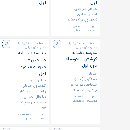
اول
اول
خیابان شریعتی،
ابتدای خیابان
کلاهدوز، پلاک ۵۵۶
مدیر
هادی
موسسه:
بابایی
مدرسه متوسطه دوره اول
مدرسه متوسطه دوره اول
دخترانه غیر دولتی
دخترانه غیر دولتی
مدرسه دخترانه
مدرسه دخترانه
کوشش - متوسطه
صالحین -
دوره اول
متوسطه دوره
اول
خیابان
دستگردی(ظفر)،
خیابان شهید
حدفاصل مدرس و
کلاهدوز، خیابان
جردن، پلاک ۲۴۵
وارسته، پایین تراز
یخچال، خیابان
مدیر
خانم سمیه
موسسه:
محمدپور
حجت سوری، پلاک
۸۷
مدیر
خانم کوکب
موسسه:
اسدی