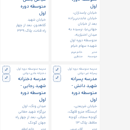
اول
متوسطه دوره
خیابان پاسداران،
اول
خیابان عابدینی‌زاده
خیابان شهید
بعد از خیابان
کلاهدوز، بعد از چهار
جهانی‌نیا، نرسیده به
راه قنات، پلاک ۳۳۹
میدان اختیاریه،
متوسطه دوره اول
شهیده سهام خیام
مدیر
خانم مریم
موسسه:
منتظری
مدرسه متوسطه دوره اول
مدرسه متوسطه دوره اول
پسرانه غیر دولتی
دخترانه عادی دولتی
مدرسه پسرانه
مدرسه دخترانه
شهید دانش -
شهید رجایی -
متوسطه دوره
متوسطه دوره
اول
اول
خیابان شریعتی،
میدان ونک، اول
ایستگاه مترو قلهک،
بزرگراه شهید حقانی
کوچه سجاد، کوچه
شرقی، بعد از چهار راه
حافظ، پلاک ۱۳
جهان کودک
مدیر
آقای عیسی
مدیر
خانم اعظم