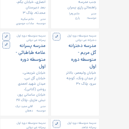
جنب مدرسه
انصاری، خیابان یکم،
راهنمائی رازی پسران
بعد دبیرستان
محدثه، پلاک ۳
مدیر
خانم زهرا
موسسه:
زارع
مدیر
خانم سکینه
موسسه:
سادات موسوی
مدرسه متوسطه دوره اول
مدرسه متوسطه دوره اول
دخترانه غیر دولتی
پسرانه غیر دولتی
مدرسه دخترانه
مدرسه پسرانه
گل مریم -
علامه طباطبائی -
متوسطه دوره
متوسطه دوره
اول
اول
خیابان ولیعصر، بالاتر
خیابان شریعتی،
از میدان ونک، کوچه
خیابان گل نبی،
سرو، پلاک ۳۰
میدان شهید احمدی
روشن (کتابی)،
خیابان ساسانی پور،
نبش مازیار، پلاک ۲۷
مدیر
آقای مجید نیک
موسسه:
دهقان
مدرسه متوسطه دوره اول
مدرسه متوسطه دوره اول
پسرانه شاهد
پسرانه غیر دولتی