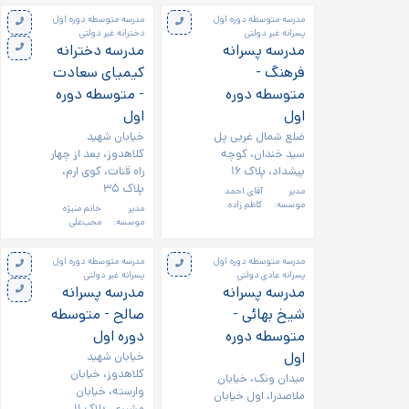
مدرسه متوسطه دوره اول
مدرسه متوسطه دوره اول
پسرانه غیر دولتی
دخترانه غیر دولتی
مدرسه پسرانه
مدرسه دخترانه
فرهنگ -
کیمیای سعادت
متوسطه دوره
- متوسطه دوره
اول
اول
ضلع شمال غربی پل
خیابان شهید
سید خندان، کوچه
کلاهدوز، بعد از چهار
پیشداد، پلاک ۱۶
راه قنات، کوی ارم،
پلاک ۳۵
مدیر
آقای احمد
موسسه:
کاظم زاده
مدیر
خانم منیژه
موسسه:
محب‌علی
مدرسه متوسطه دوره اول
مدرسه متوسطه دوره اول
پسرانه عادی دولتی
پسرانه غیر دولتی
مدرسه پسرانه
مدرسه پسرانه
شیخ بهائی -
صالح - متوسطه
متوسطه دوره
دوره اول
اول
خیابان شهید
کلاهدوز، خیابان
میدان ونک، خیابان
وارسته، خیابان
ملاصدرا، اول خیابان
مشیری، پلاک ۱۱