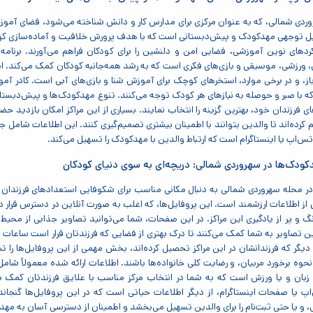
ردی شمالی، که به عنوان مرکزی برای مدارس کار و دانش شناخته می‌شود، فضای آموزشی 
بل توجهی مهدکودک و پیش‌دبستانی است که با هدف پرورش خلاقیت و آماده‌سازی کودکان 
یکردهای نوین آموزشی، فضایی امن و دلنشین را برای کودکان فراهم می‌آورند. برنامه
، ورزشی، موسیقی و بازی‌های فکری است که به رشد همه‌جانبه کودکان کمک می‌کند. ام
، و در برخی موارد، استخرهای کوچک برای آموزش شنا و بازی‌های آبی است. کادر آموزشی 
 با صبر و حوصله به نیازهای هر کودک توجه می‌کنند. تنوع مهدکودک‌ها و پیش‌دبستانی‌
ای فرزندان خود، بهترین گزینه را انتخاب نمایند. بسیاری از این مراکز امکان بازدید 
 کرده‌اند تا والدین بتوانند با اطمینان بیشتری تصمیم‌گیری کنند. این اطلاعات شامل جزئ
س‌اپ یا اینستاگرام است که ارتباط والدین با مهدکودک را تسهیل می‌کند.
کودک‌ها در سهروردی شمالی: دریچه‌ای به سوی دنیای کودکان
 در محله سهروردی شمالی به دنبال مکانی مناسب برای شکوفایی استعدادهای فرزندا
 از اطلاعات ارزشمند است. این پروفایل‌ها، که اغلب به صورت آنلاین در دسترس قرار دا
نگ و پر از یادگیری این مراکز. در این صفحات، شما می‌توانید تصاویر جذابی از محی
 تصاویر به شما کمک می‌کنند تا درک بهتری از فضایی که فرزندتان قرار است ساعات زیا
یگر که فرزندانشان در این مراکز تحصیل کرده‌اند، بخش مهمی از این پروفایل‌ها را تش
وه برخورد مربیان، و رضایت کلی خانواده‌ها باشند. اطلاعات ارائه شده معمولاً شامل
زبان و یا ورزش است که به شما در انتخاب مرکز مناسب با علایق فرزندتان کمک می
اپ یا صفحات اینستاگرام، از دیگر اطلاعات حیاتی است که در این پروفایل‌ها گنجان
 یا حتی ثبت‌نام را برای والدین تسهیل می‌بخشد و اطمینان از دسترسی آسان به مهدکو