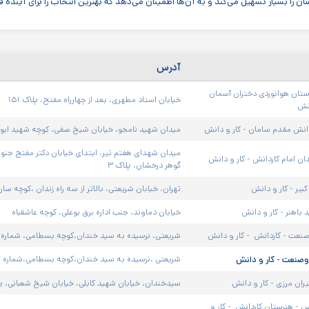
شان را بسیار تسهیل می‌کند و به آن‌ها اطمینان می‌دهد که بهترین انتخاب را برای آینده ف
آدرس
ستان هوانوردی دختران آسمان 
خیابان استاد مطهری، بعد از چهارراه مفتح، پلاک ۱۵۱
انش
دانش مقدم سامان - کار و دانش
میدان شهید نامجو، خیابان شیخ صفی، کوچه شهید ابوا
میدان شهدای هفتم تیر، ابتدای خیابان دکتر مفتح جنوب
ان امام کاردانش - کار و دانش
گوهر درخشان، پلاک ۳
بیر - کار و دانش
تهران، خیابان شریعتی، بالاتر از سه راه زندان ،کوچه سار
باهنر - کار و دانش
خیابان دماوند، جنب اداره برق بوعلی، کوچه عاشقباه
نعت - کاردانش  - کار و دانش
شریعتی، نرسیده به سید خندان،کوچه بسطامی، شماره ۷
وصنعت - کار و دانش
شریعتی ،نرسیده به سید خندان،کوچه بسطامی،شماره ۷
ران مرزی - کار و دانش
سیدخندان، خیابان شهید کابلی، خیابان شیخ شعبانی، پلا
- هنرستان کاردانش  - کار و 