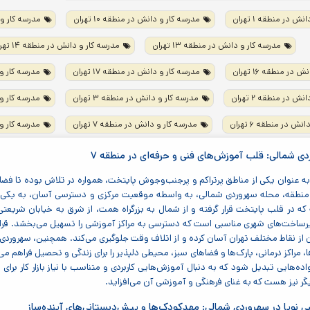
ش در منطقه ۱ تهران
مدرسه کار و دانش در منطقه ۱۰ تهران
مدرسه کار و دا
مدرسه کار و دانش در منطقه ۱۳ تهران
مدرسه کار و دانش در منطقه ۱۴ تهران
در منطقه ۱۶ تهران
مدرسه کار و دانش در منطقه ۱۷ تهران
مدرسه کار و دا
ش در منطقه ۲ تهران
مدرسه کار و دانش در منطقه ۳ تهران
مدرسه کار و دا
ش در منطقه ۶ تهران
مدرسه کار و دانش در منطقه ۷ تهران
مدرسه کار و دا
ی شمالی: قلب آموزش‌های فنی و حرفه‌ای در منطقه ۷
تهران، به عنوان یکی از مناطق پرتراکم و پرجنب‌وجوش پایتخت، همواره در تلاش بوده تا 
 منطقه، محله سهروردی شمالی، به واسطه موقعیت مرکزی و دسترسی آسان، به یکی از
ه در قلب پایتخت قرار گرفته و از شمال به بزرگراه همت، از شرق به خیابان شریعتی،
یرساخت‌های شهری مناسبی است که دسترسی به مراکز آموزشی را تسهیل می‌بخشد. قرار
 از نقاط مختلف تهران آسان کرده و از اتلاف وقت جلوگیری می‌کند. همچنین، سهروردی ش
 مراکز درمانی، پارک‌ها و فضاهای سبز، محیطی دلپذیر را برای زندگی و تحصیل فراهم می
واده‌هایی تبدیل شود که به دنبال آموزش‌هایی کاربردی و متناسب با نیاز بازار کار بر
گر نیز هست که به غنای فرهنگی و آموزشی آن می‌افزاید.
 نوپا در سهروردی شمالی: مهدکودک‌ها و پیش‌دبستانی‌های آینده‌ساز