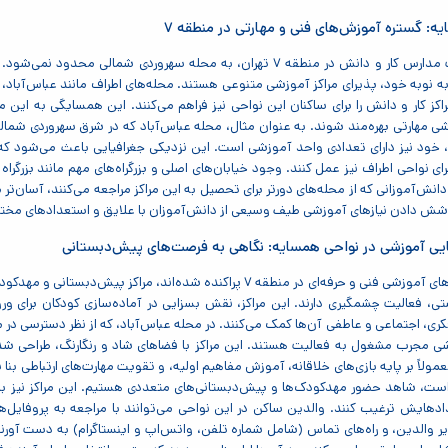
ه: گستره آموزش‌های فنی و مهارتی در منطقه ۷
محدوده فعالیت مدارس کار و دانش در منطقه ۷ تهران، به محله سهروردی
 نوبه خود، پذیرای مراکز آموزشی متنوعی هستند. محله‌های اطراف مانند عباس‌آباد، ب
 مهارتی بهره‌مند شوند. به عنوان مثال، محله عباس‌آباد که در شرق سهروردی شمالی
خود نیز دارای تعدادی واحد آموزشی است. این نزدیکی جغرافیایی باعث می‌شود که 
 نواحی اطراف نیز عمل کنند. وجود خیابان‌های اصلی و بزرگراه‌های مهم مانند بزرگرا
 دانش‌آموزانی که از محله‌های دورتر برای تحصیل به این مراکز مراجعه می‌کنند، آسان
یی آموزشی در نواحی همسایه: نگاهی به فرصت‌های پیش‌دبستانی
همانطور که فضاهای آموزشی فنی و حرفه‌ای در منطقه ۷ پراکنده شده‌ا
تی، فعالیت چشمگیری دارند. این مراکز، نقش بسزایی در آماده‌سازی کودکان برای ورود 
کری، اجتماعی و عاطفی آن‌ها کمک می‌کنند. در محله عباس‌آباد، که از نظر دسترسی در 
شی مجرب مشغول به فعالیت هستند. این مراکز با فضاهای شاد و رنگارنگ، طراحی شده‌ا
ولاً بر پایه بازی‌های خلاقانه، آموزش مفاهیم اولیه، و تقویت مهارت‌های ارتباطی بنا
ست، شاهد حضور مهدکودک‌ها و پیش‌دبستانی‌های متعددی هستیم. این مراکز نیز با ت
هایش ترغیب کنند. والدین ساکن در این نواحی می‌توانند با مراجعه به پروفایل‌های
یر والدین، و راه‌های تماس (شامل شماره تلفن، واتس‌اپ و اینستاگرام) به دست آو