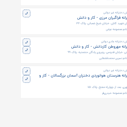
 دخترانه غیر دولتی
نه فراگیران مرزی - کار و دانش
 شهید کابلی، خیابان شیخ شعبانی، پلاک ۳۲
انم معصومه عرشی
ش دخترانه عادی دولتی
نه مهروطن کاردانش - کار و دانش
تی، خیابان قدوسی، روبروی پادگان حشمتیه، پلاک ۹۹
انم نسرین محمدقشقایی
 دخترانه غیر دولتی
نه هنرستان هوانوردی دختران آسمان بزرگسالان - کار و
ی، بعد از چهارراه مفتح، پلاک ۱۵۱
نم معصومه حیدری‌فر