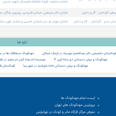
خیابان دماوند، کوچه عاشقباه،هنرستان شهید مدرس
وطن کاردانش - کار و دانش
خیابان دکتر شریعتی، خیابان قدوسی، روبروی پادگان حشم
ان مدبر - کاردانش  - کار و دانش
خیابان تهران نو ،بین خیابان حسینی و خیابان کهن، خیاب
تازه ها
ودکستان تخصصی دکتر عبدالحمید چوبینه در نارمک شمالی
مهدکودک سنجاقک ها در س
مهدکودک و پیش دبستانی دو زبانه آرین ۳
موسسه اندیشه کیان ابر سفید در ظف
مهدکودک و پیش دبستانی خانه خورشید در شهر زیبا
کودکستان قا
لیست تمام مهدکودک ها
بروزترین مهدکودک های تهران
معرفی مراکز کارگاه مادر و کودک در تهرانپارس