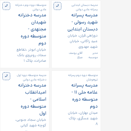
مدرسه دبستان ابتدایی
متوسطه دوره دوم دخترانه
پسرانه عادی دولتی
عادی دولتی
مدرسه پسرانه
مدرسه دخترانه
شهید رسولی -
شهیدان
دبستان ابتدایی
مجتهدی -
دوراهی قپان، خیابان
متوسطه دوره
عبید زاکانی، خیابان
دوم
شهید مهدوی
خیابان ابوذر ،تقاطع
مدیر
آقای یوسف
سجاد، روبروی بانک
موسسه:
صباغ
صادرات، پلاک ۱
متوسطه دوره دوم پسرانه
مدرسه متوسطه دوره اول
تیزهوشان
دخترانه عادی دولتی
مدرسه پسرانه
مدرسه دخترانه
علامه حلی ۱۱ -
امیدانقلاب
متوسطه دوره
اسلامی -
دوم
متوسطه دوره
میدان بهاران، خیابان
اول
شهید عسگری، پلاک
خیابان سجاد جنوبی،
۸
کوچه شهید کیانی