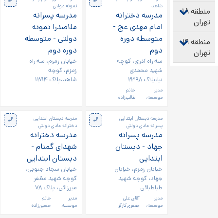
شاهد
نمونه دولتی
منطقه ۱۸
مدرسه دخترانه
مدرسه پسرانه
تهران
امام مهدی عج -
ملاصدرا نمونه
متوسطه دوره
دولتی - متوسطه
منطقه ۱۹
دوم
دوره دوم
تهران
سه راه آذری، کوچه
خیابان زمزم، سه راه
شهید محمدی
زمزم، کوچه
نیا،پلاک ۲۳۹۸
شاهد،پلاک ۱۲/۱۴
مدیر
خانم
موسسه:
طالب‌زاده
مدرسه دبستان ابتدایی
مدرسه دبستان ابتدایی
پسرانه عادی دولتی
دخترانه عادی دولتی
مدرسه پسرانه
مدرسه دخترانه
جهاد - دبستان
شهدای گمنام -
ابتدایی
دبستان ابتدایی
خیابان زمزم، خیابان
خیابان سجاد جنوبی،
جهاد، کوچه شهید
کوچه شهید مظفر
طباطبائی
میرزائی، پلاک ۷۸
مدیر
آقای علی
مدیر
خانم
موسسه:
جعفری‌کارگر
موسسه:
حسین‌زاده