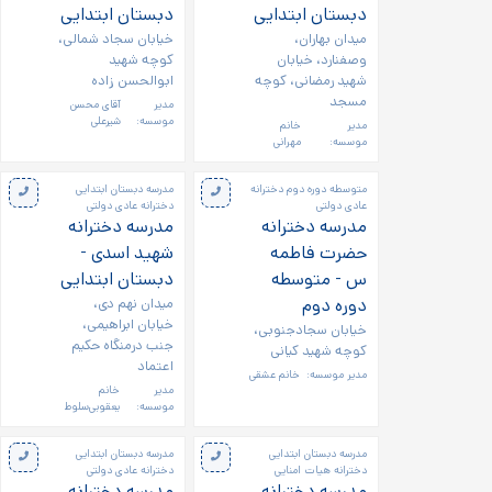
دبستان ابتدایی
دبستان ابتدایی
میدان بهاران،
خیابان سجاد شمالی،
وصفنارد، خیابان
کوچه شهید
شهید رمضانی، کوچه
ابوالحسن زاده
مسجد
مدیر
آقای محسن
موسسه:
شیرعلی
مدیر
خانم
موسسه:
مهرانی
متوسطه دوره دوم دخترانه
مدرسه دبستان ابتدایی
عادی دولتی
دخترانه عادی دولتی
مدرسه دخترانه
مدرسه دخترانه
حضرت فاطمه
شهید اسدی -
س - متوسطه
دبستان ابتدایی
دوره دوم
میدان نهم دی،
خیابان ابراهیمی،
خیابان سجادجنوبی،
جنب درمنگاه حکیم
کوچه شهید کیانی
اعتماد
مدیر موسسه:
خانم عشقی
مدیر
خانم
موسسه:
یعقوبی‌سلوط
مدرسه دبستان ابتدایی
مدرسه دبستان ابتدایی
دخترانه هیات امنایی
دخترانه عادی دولتی
مدرسه دخترانه
مدرسه دخترانه