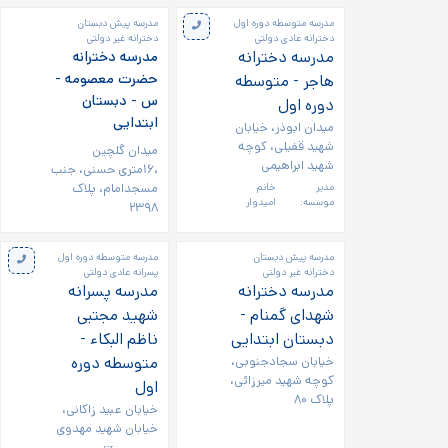
مدرسه متوسطه دوره اول
مدرسه پیش دبستان
دخترانه عادی دولتی
دخترانه غیر دولتی
مدرسه دخترانه
مدرسه دخترانه
حضرت معصومه -
هاجر - متوسطه
س - دبستان
دوره اول
ابتدایی
میدان ابوذر، خیابان
شهید قفیلی، کوچه
میدان گلچین
شهید ابراهیمی
،۱۶متری حسنی، جنب
مسجدامام، پلاک
مدیر
خانم
موسسه:
امیدوار
۲۳۹۸
مدرسه پیش دبستان
مدرسه متوسطه دوره اول
دخترانه غیر دولتی
پسرانه عادی دولتی
مدرسه دخترانه
مدرسه پسرانه
شهدای گمنام -
شهید مجتبی
دبستان ابتدایی
ناظم البکاء -
خیابان سجادجنوبی،
متوسطه دوره
کوچه شهید میرزائی،
اول
پلاک ۸۰
خیابان عبید زاکانی،
خیابان شهید مهدوی