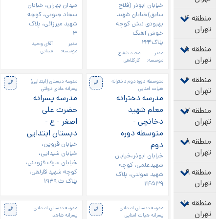
خیابان ابوذر (فلاح
میدان بهاران، خیابان
سابق)خیابان شهید
سجاد جنوبی، کوچه
منطقه ۴
بهبودی نبش کوچه
شهید میرزائی، پلاک
تهران
خوش آهنگ
۳
پلاک۲۲۴
مدیر
آقای وحید
منطقه ۵
موسسه:
مینایی
مدیر
مجید شفیع
تهران
موسسه:
کارکلاهی
منطقه ۶
متوسطه دوره دوم دخترانه
مدرسه دبستان (ابتدایی)
تهران
هیات امنایی
پسرانه عادی دولتی
مدرسه دخترانه
مدرسه پسرانه
معلم شهید
حضرت علی
منطقه ۷
تهران
دخانچی -
اصغر - ع -
متوسطه دوره
دبستان ابتدایی
منطقه ۸
دوم
خیابان قزوین،
تهران
خیابان شیدایی،
خیابان ابوذر،خیابان
خیابان عارف قزوینی،
شهیدعلمی، کوچه
منطقه ۹
کوچه شهید قارلقی،
شهید صولتی، پلاک
پلاک ث ۱۹۴۹
تهران
۲۴۵۳۹
منطقه ۱۰
مدرسه دبستان ابتدایی
مدرسه دبستان ابتدایی
تهران
پسرانه هیات امنایی
پسرانه شاهد