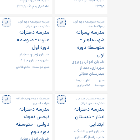
شهید فراهانی، پلاک
شهید فتحی، کوچه
۲۳۹۸
عابدینی، پلاک ۲۳۹۸
مدرسه متوسطه دوره اول
مدرسه متوسطه دوره اول
پسرانه شاهد
دخترانه عادی دولتی
مدرسه پسرانه
مدرسه دخترانه
شهیدباهنر -
عترت - متوسطه
متوسطه دوره
دوره اول
اول
خیابان زمزم، خیابان
متین، حیابان جهاد
خیابان ابوذر، روبروی
شهرداری، بعد از
مدیر موسسه:
خانم فلاحی
بیمارستان ضیائی
مدیر
آقای علیرضا
موسسه:
شاه‌حیدری
مدرسه دبستان ابتدایی
متوسطه دوره دوم دخترانه
دخترانه عادی دولتی
هیات امنایی
مدرسه دخترانه
مدرسه دخترانه
ایثار - دبستان
نرجس نمونه
ابتدایی
دولتی - متوسطه
خیابان امین الملک،
دوره دوم
جنب پاساژ گلستان
خیابان ابوذر،خیابان