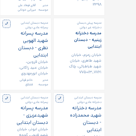
۲۳۹۸
مدیر
آقای فرهاد علی
موسسه:
میرزایی خونانی
مدرسه پیش دبستان
مدرسه دبستان ابتدایی
دخترانه غیر دولتی
پسرانه عادی دولتی
مدرسه پسرانه
مدرسه دخترانه
زینبیه - دبستان
شهید الهویی
ابتدایی
نظری - دبستان
ابتدایی
خیابان زمزم، خیابان
شهید طاهری، خیابان
خیابان قزوین،
شهید طباطبائی، پلاک
خیابان عبید زاکانی،
۷۷۶۱_۷۷۵۰/۳
خیابان انورمهدوی
مدیر
خانم قربانی
موسسه:
قشلاق
مدرسه دبستان ابتدایی
مدرسه دبستان ابتدایی
دخترانه عادی دولتی
پسرانه عادی دولتی
مدرسه دخترانه
مدرسه پسرانه
شهید محمدزاده
شهیدعزیزی -
- دبستان
دبستان ابتدایی
ابتدایی
خیابان ابوذر، خیابان
شهید فتحی، کوچه