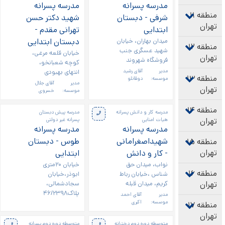
مدرسه پسرانه
مدرسه پسرانه
منطقه ۱۱
شرفی - دبستان
شهید دکتر حسن
تهران
ابتدایی
تهرانی مقدم -
میدان بهاران، خیابان
دبستان ابتدایی
منطقه ۱۲
شهید عسگری جنب
خیابان قلعه مرغی،
تهران
فروشگاه شهروند
کوچه شعبانخو،
مدیر
آقای رشید
انتهای بهبودی
منطقه ۱۳
موسسه:
دوقانلو
مدیر
آقای جلال
تهران
موسسه:
خسروی
منطقه ۱۴
مدرسه کار و دانش پسرانه
مدرسه پیش دبستان
تهران
هیات امنایی
پسرانه غیر دولتی
مدرسه پسرانه
مدرسه پسرانه
شهیداصغرامانی
طوس - دبستان
منطقه ۱۵
تهران
- کار و دانش
ابتدایی
نواب، میدان حق
خیابان ۲۰متری
منطقه ۱۶
شناس ،خیابان رباط
ابوذر،خیابان
تهران
کریم، میدان قبله
سجادشمالی،
پلاک۴۶/۲۳۹۸
مدیر
آقای احمد
موسسه:
اکبری
منطقه ۱۷
تهران
متوسطه دوره دوم دخترانه
متوسطه دوره دوم پسرانه