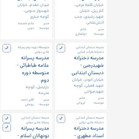
خیابان قلعه مرغی،
میدان مقدم، خیابان
کنار ریل، خیابان
شهسوار جنوبی،
شهید رشیدی، جنب
کوچه جباری
آتش‌نشانی
مدیر
خانم خجسته
موسسه:
دوین
مدیر
خانم
موسسه:
ذولفقاری
مدرسه دبستان ابتدایی
متوسطه دوره دوم پسرانه
دخترانه هیات امنایی
عادی دولتی
مدرسه دخترانه
مدرسه پسرانه
شهیدرجبی -
علامه طباطبائی -
دبستان ابتدایی
متوسطه دوره
خیابان ابوذر، خیابان
دوم
شهید قفیلی، کوچه
بازارمبل، کوچه
شهیدصولتی
مدرسه
مدیر
خانم
مدیر
آقای احمد
موسسه:
ایروانی
موسسه:
یوسفی
مدرسه دبستان ابتدایی
مدرسه دبستان ابتدایی
دخترانه عادی دولتی
پسرانه عادی دولتی
مدرسه دخترانه
مدرسه پسرانه
استاد مطهری -
نونهالان اسلام -