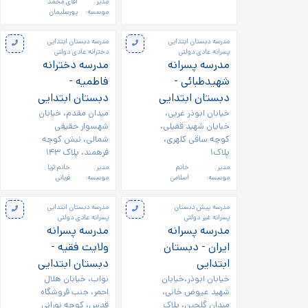
مدیر
آقای محمد
موسسه:
پورسلیمان
مدرسه دبستان ابتدایی
مدرسه دبستان ابتدایی
پسرانه عادی دولتی
دخترانه عادی دولتی
مدرسه پسرانه
مدرسه دخترانه
شهیدطبائی -
فاطمیه -
دبستان ابتدایی
دبستان ابتدایی
خیابان ابوذر غربی،
میدان مقدم، خیابان
خبایان شهید قفیلی،
شهسوار حقیقی
کوچه ساقی کلهری،
شمالی، نبش کوچه
پلاک۱
فرهمند، پلاک ۱۴۳
مدیر
خانم
مدیر
خانم ثریا
موسسه:
اسلامی
موسسه:
قربانی
مدرسه پیش دبستان
مدرسه دبستان ابتدایی
پسرانه غیر دولتی
پسرانه عادی دولتی
مدرسه پسرانه
مدرسه پسرانه
ایران - دبستان
ولایت فقیه -
ابتدایی
دبستان ابتدایی
خیابان ابوذر،خیابان
نواب، خیابان هلال
شهید عیوض خانی،
احمر، جنب فروشگاه
میدان گلچین، پلاک
قدس، کوچه نورانی