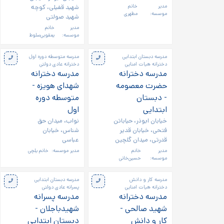
مدیر
خانم
شهید قفیلی، کوچه
موسسه:
مظهری
شهید صولتی
مدیر
خانم
موسسه:
یعقوبی‌سلوط
مدرسه دبستان ابتدایی
مدرسه متوسطه دوره اول
دخترانه هیات امنایی
دخترانه عادی دولتی
مدرسه دخترانه
مدرسه دخترانه
حضرت معصومه
شهدای هویزه -
- دبستان
متوسطه دوره
ابتدایی
اول
خیابان ابوذر، حیاباتن
نواب، میدان حق
فتحی، خیابان قدیر
شناس، خیابان
قدرتی، میدان گلچین
عباسی
مدیر
خانم
مدیر موسسه:
خانم یلچی
موسسه:
حسین‌خانی
مدرسه کار و دانش
مدرسه دبستان ابتدایی
دخترانه هیات امنایی
پسرانه عادی دولتی
مدرسه دخترانه
مدرسه پسرانه
شهید صالحی -
شهیدباجلان -
کار و دانش
دبستان ابتدایی