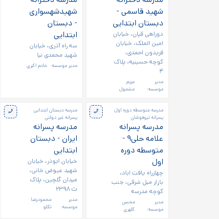
شهید قاسمی -
شهیدشهسواری
دبستان ابتدایی
- دبستان
دوراهی قپان، خیابان
ابتدایی
امین الملک، خیابان
سه راه آذری، خیابان
فریدون احمدی،
شهید محمدی نیا
کوچه حسینیه، پلاک
مدیر موسسه:
خانم اکبری
۴
مدیر
مریم
موسسه:
مشمول
مدرسه متوسطه دوره اول
مدرسه دبستان ابتدایی
پسرانه تیزهوشان
پسرانه غیر دولتی
مدرسه پسرانه
مدرسه پسرانه
علامه حلی۹ -
ایران - دبستان
متوسطه دوره
ابتدایی
اول
خیابان ابوذر، خیابان
شهید عیوض خانی،
چهارراه یافت اباد،
میدان گلچین، پلاک
بازار مبل شرقی، جنب
ث ۲۳۹۸
کوچه مدرسه
مدیر
محمودرضا
مدیر
محسن
موسسه:
تکلو
موسسه:
کلهری