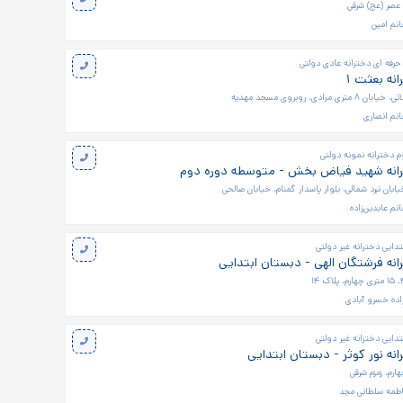
 عصر (عج) شرقی
نم امين
 حرفه ای دخترانه عادی دولتی
نه بعثت ۱
مرادی، روبروی مسجد مهدیه
نم انصاری
 دخترانه نمونه دولتی
انه شهید فیاض بخش - متوسطه دوره دوم
ابان نبرد شمالی، بلوار پاسدار گمنام، خیابان صالحی
نم عابدين‌زاده
دایی دخترانه غیر دولتی
نه فرشتگان الهی - دبستان ابتدایی
اده خسرو آبادی
دایی دخترانه غیر دولتی
نه نور کوثر - دبستان ابتدایی
هارم، زمزم شرقی
اطمه سلطانی مجد