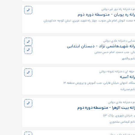
دخترانه راه دور غیر دولتی
نه ره پویان - متوسطه دوره دوم
به سمت اتوبان امام علی جنوب، چهار راه شهید عزیزی، نبش کوچه خداوردیان،
تدایی دخترانه عادی دولتی
نه شهیدهاشمی نژاد - دبستان ابتدایی
ستان، جنب مسجد امام حسن مجتبی
نم والامهر
 حرفه ای دخترانه نمونه دولتی
نه آسیه
اه، انتهای خیابان فارابی، جنب آموزش و پرورش منطقه ۱۴
نم صدرزاده
 دخترانه عادی دولتی
نه بیت الزهرا - متوسطه دوره دوم
 خیابان شهروی، پلاک ۵۳
انم کيماسی سلخوری
 دخترانه عادی دولتی