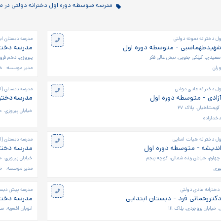
مدرسه متوسطه دوره اول دخترانه دولتی در منطقه ۱۴
ل دخترانه نمونه دولتی
مدرسه دبستان اب
شهیدطهماسبی - متوسطه دوره اول
مدرسه دخترانه فردوس
سعیدی، گیلکی جنوبی، نبش عالی فکر
پیروزی، دهم فرورد
ران
مدیر موسسه:
خا
ل دخترانه عادی دولتی
مدرسه دبستان (اب
زادی - متوسطه دوره اول
مدرسه دخترا
کریمشاهیان، پلاک ۲۷
خیابان پیروزی، خ
خدازاده
ل دخترانه هیات امنایی
مدرسه دبستان (اب
اندیشه - متوسطه دوره اول
مدرسه دخترا
چهارم، خیابان ربذه شمالی، کوچه پنجم
خیابان پیروزی، خ
يری
مدیر موسسه:
خا
دخترانه عادی دولتی
مدرسه پیش دبستا
کتررحمانی فرد - دبستان ابتدایی
مدرسه دختر
خیابان بروجردی، پلاک ۱۱۱
اتوبان افسریه، س