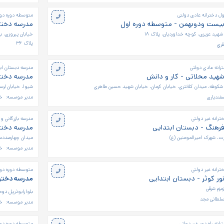
ل دخترانه عادی دولتی
متوسطه دوره دوم 
بیست ودوبهمن - متوسطه دوره اول
مدرسه دخترا
شهید عزیزی، کوچه خداوردیان، پلاک ۱۸
خیابان پیروزی، 
پلاک ۳۶
قري
رانه عادی دولتی
مدرسه دبستان اب
شهید محلاتی - کار و دانش
مدرسه دخترا
 شکوفه، میدان کلانتری، خیابان کرمان، خیابان شهید حسین طاهری
شیوا، خیابان لر
فندياری
مدیر موسسه:
خا
رانه غیر دولتی
مدرسه بازرگانی و
فرهنگ - دبستان ابتدایی
مدرسه دخترا
رت، شهرک امیرالمومنین (ع)
میدان چهارصددستگ
مدیر موسسه:
خا
رانه غیر دولتی
متوسطه دوره دوم
ور کوثر - دبستان ابتدایی
مدرسه دخترا
زمزم شرقی
بلوارابوذرپل دوم،
سلطانی مجد
مدیر موسسه:
خ
انه راه دور غیر دولتی
متوسطه دوره دوم