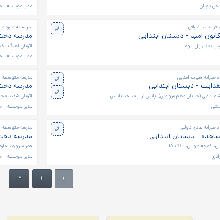
جی پوران
مدیر موسسه:
خا
رانه غیر دولتی
متوسطه دوره دوم
انون امید - دبستان ابتدایی
مدرسه دخترا
وذر، بعداز پل سوم
اتوبان آهنگ، خیاب
مدیر موسسه:
خا
دخترانه هیات امنایی
مدرسه متوسطه دو
هدایت - دبستان ابتدایی
مدرسه دخترا
ه آبادی (خیابان دهم فروردین)، پایین تر از مسجد یاسین
اتوبان شهید محلا
خشی
مدیر موسسه:
خا
دخترانه عادی دولتی
مدرسه متوسطه دو
ساجده - دبستان ابتدایی
مدرسه دخترا
یی، کوچه طوسی، پلاک ۱۸
قصر فیروزه شماره ۲، خیابان ارغوان ۵، جنب بلوک ۸
ادي
مدیر موسسه:
خا
۳
۲
۱