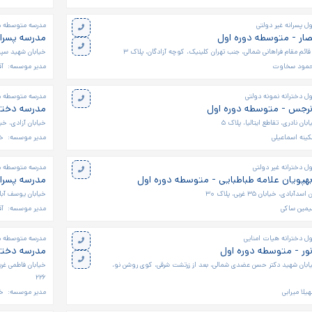
 پسرانه غیر دولتی
مدرسه متوسطه دو
صار - متوسطه دوره اول
مدرسه پسران
ائم مقام فراهانی شمالی، جنب تهران کلینیک، کوچه آزادگان، پلاک ۳
خیابان شهید سپهبد
حمود سخاوت
مدیر موسسه:
آق
ل دخترانه نمونه دولتی
مدرسه متوسطه دو
نرجس - متوسطه دوره اول
مدرسه دخترا
بان نادری، تقاطع ایتالیا، پلاک ۵
خیابان آزادی، خیا
ینه اسماعیلی
مدیر موسسه:
خا
ل دخترانه غیر دولتی
مدرسه متوسطه دو
هپویان علامه طباطبایی - متوسطه دوره اول
مدرسه پسرا
ی، خیابان ۳۵ غربی، پلاک ۳۰
خیابان یوسف آباد،
یمین ساکی
مدیر موسسه:
آق
ل دخترانه هیات امنایی
مدرسه متوسطه دو
ور - متوسطه دوره اول
مدرسه دختر
خیابان شهید دکتر حسن عضدی شمالی، بعد از زرتشت شرقی، کوی روشن نو،
خیابان فاطمی غر
۲۲۶
یلا میرابی
مدیر موسسه:
خا