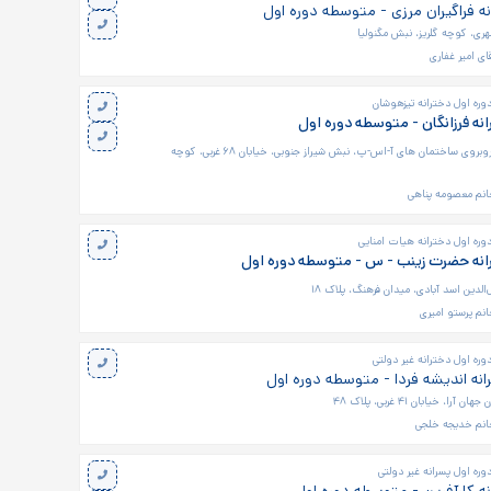
ه فراگیران مرزی - متوسطه دوره اول
هری، کوچه گلریز، نبش مگنولیا
ای امیر غفاری
ره اول دخترانه تیزهوشان
نه فرزانگان - متوسطه دوره اول
اتوبان کردستان، روبروی ساختمان های آ-اس-پ، نبش شیراز جنوبی، خیابان ۶۸ غربی، کوچه
انم معصومه پناهی
ره اول دخترانه هیات امنایی
نه حضرت زینب - س - متوسطه دوره اول
الدین اسد آبادی، میدان فرهنگ، پلاک ۱۸
نم پرستو امیری
ره اول دخترانه غیر دولتی
نه اندیشه فردا - متوسطه دوره اول
را، خیابان ۴۱ غربی، پلاک ۴۸
انم خدیجه خلجی
ره اول پسرانه غیر دولتی