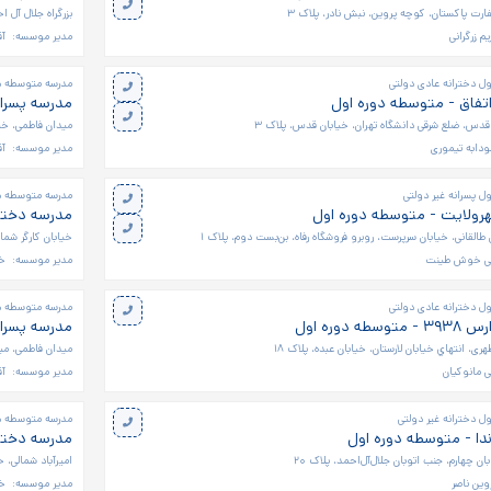
ارت پاکستان، کوچه پروین، نبش نادر، پلاک ۳
بزرگراه جلال آل ا
م زرگرانی
مدیر موسسه:
آق
ل دخترانه عادی دولتی
مدرسه متوسطه دو
تفاق - متوسطه دوره اول
مدرسه پسران
 قدس، ضلع شرقی دانشگاه تهران، خیابان قدس، پلاک ۳
میدان فاطمی، خی
دابه تیموری
مدیر موسسه:
آ
 پسرانه غیر دولتی
مدرسه متوسطه دو
هرولایت - متوسطه دوره اول
مدرسه دخترا
القانی، خیابان سرپرست، روبرو فروشگاه رفاه، بن‌بست دوم، پلاک ۱
خیابان کارگر شما
لی خوش طينت
مدیر موسسه:
خا
ل دخترانه عادی دولتی
مدرسه متوسطه دو
 دوره اول
مدرسه پسران
ری، انتهاي خيابان لارستان، خیابان عبده، پلاک ١٨
میدان فاطمی، میدان گل‌ه
ی مانوکیان
مدیر موسسه:
آق
ل دخترانه غیر دولتی
مدرسه متوسطه دو
دا - متوسطه دوره اول
مدرسه دخترا
ان چهارم، جنب اتوبان جلال‌آل‌احمد، پلاک ۲۰
امیرآباد شمالی، خیاب
وین ناصر
مدیر موسسه:
خا