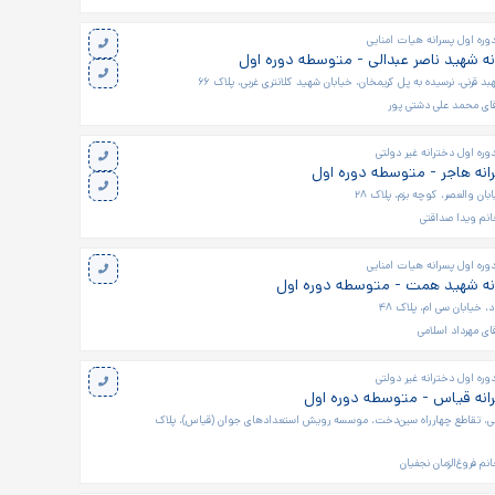
ره اول پسرانه هیات امنایی
ه شهید ناصر عبدالی - متوسطه دوره اول
 قرنی، نرسیده به پل کریمخان، خیابان شهید کلانتری غربی، پلاک ۶۶
ای محمد علی دشتی پور
ره اول دخترانه غیر دولتی
نه هاجر - متوسطه دوره اول
بان والعصر، کوچه بزم، پلاک ۲۸
نم ویدا صداقتی
ره اول پسرانه هیات امنایی
نه شهید همت - متوسطه دوره اول
 خیابان سی ام، پلاک ۴۸
ای مهرداد اسلامی
ره اول دخترانه غیر دولتی
انه قیاس - متوسطه دوره اول
بی، تقاطع چهارراه سین‌دخت، موسسه رویش استعدادهای جوان (قیاس)، پلاک
نم فروغ‌الزمان نجفیان