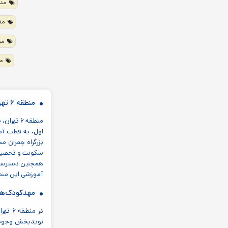
مدر
مدر
مد
مد
منطقه ۶ تهران: قطب آموزشی در دل پایتخت
منطقه ۶ 
اول، به قطب آمو
بزرگراه چمران م
سکونت و تحصیل ف
همچنین دسترسی آس
آموزشی این منطقه می‌افزای
مهدکودک‌ها 
در من
نویدبخش وجود زی