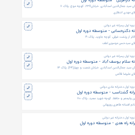
ه کارآفرین - متوسطه دوره اول
مال‌الدین اسدآبادی، خیابان۲۳/۱، کوچه موج، پلاک ۱۱
ای مهدی انتظاری
ره اول پسرانه غیر دولتی
ه دکترحسابی - متوسطه دوره اول
لاتر از زرتشت شرقی، کوچه جاوید، پلاک ۱۹
قای سیدحسن موسوی لطف
ره اول پسرانه غیر دولتی
ه سلام یوسف آباد - متوسطه دوره اول
سید جمال‌الدین اسدآبادی، خیابان شصت و چهار(۶۴)، پلاک ۱۴
ای علیرضا قائمی
ره اول دخترانه عادی دولتی
انه گشتاسب - متوسطه دوره اول
ین ولیعصر و حافظ، کوچه شهید سعید، پلاک ۷۰
نم افسانه طاهری روزبهانی
ره اول دخترانه غیر دولتی
نه راه هدی - متوسطه دوره اول