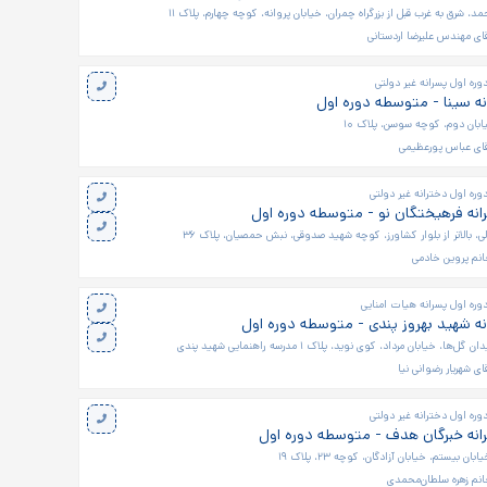
حمد، شرق به غرب قبل از بزرگراه چمران، خیابان پروانه، کوچه چهارم، پلاک ۱۱
ای مهندس علیرضا اردستانی
ره اول پسرانه غیر دولتی
ه سینا - متوسطه دوره اول
ابان دوم، کوچه سوسن، پلاک ۱۰
قای عباس پورعظیمی
ره اول دخترانه غیر دولتی
نه فرهیختگان نو - متوسطه دوره اول
لی، بالاتر از بلوار کشاورز، کوچه شهید صدوقی، نبش حمصيان، پلاک ۳۶
نم پروین خادمی
ره اول پسرانه هیات امنایی
ه شهید بهروز پندی - متوسطه دوره اول
ا، خیابان مرداد، کوی نوید، پلاک ۱ مدرسه راهنمایی شهید پندی
ای شهریار رضوانی نیا
ره اول دخترانه غیر دولتی
نه خبرگان هدف - متوسطه دوره اول
ان بیستم، خیابان آزادگان، کوچه ۲۳، پلاک ۱۹
نم زهره سلطان‌محمدی