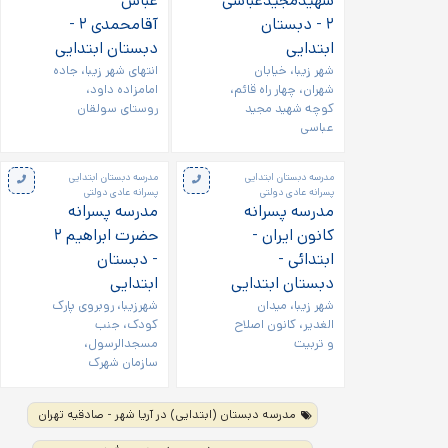
شهیدمجیدعباسی
عباس
۲ - دبستان
آقامحمدی ۲ -
ابتدایی
دبستان ابتدایی
شهر زیبا، خیابان
انتهای شهر زیبا، جاده
شهران، چهار راه قائم،
امامزاده داود،
کوچه شهید مجید
روستای سولقان
عباسی
مدرسه دبستان ابتدایی
مدرسه دبستان ابتدایی
پسرانه عادی دولتی
پسرانه عادی دولتی
مدرسه پسرانه
مدرسه پسرانه
کانون ایران -
حضرت ابراهیم ۲
ابتدائی -
- دبستان
دبستان ابتدایی
ابتدایی
شهر زیبا، میدان
شهرزیبا، روبروی پارک
الغدیر، کانون اصلاح
کودک، جنب
و تربیت
مسجدالرسول،
سازمان شهرک
مدرسه دبستان (ابتدایی) در آریا شهر - صادقیه تهران