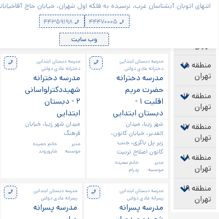
بشناسان غرب، نرسیده به فلکه اول شهران، خیابان حاج آقاخیابانی،کوچه( بنفشه
سابق ) خدادادنژاد، پلاک ۶
۴۴۳۵۹۱۹۸
۴۴۴۷۰۰۰۵
وب سایت
مدرسه دبستان ابتدایی
مدرسه دبستان ابتدایی
دخترانه عادی دولتی
دخترانه عادی دولتی
مدرسه دخترانه
مدرسه دخترانه
حضرت مریم
شهیددکترلواسانی
اقلیت ۱ -
۲ - دبستان
دبستان ابتدایی
ابتدایی
شهر زیبا، میدان
میدان شهر زیبا، خیابان
الغدیر، خیابان کانون،
فرهنگ
زیر پل باکری، جنب
مدیر
خانم حمیده
کانون اصلاح تربیت
موسسه:
شاپوروند
مدیر
خانم سعیده
موسسه:
پدرام
مدرسه دبستان ابتدایی
مدرسه دبستان ابتدایی
پسرانه عادی دولتی
پسرانه عادی دولتی
مدرسه پسرانه
مدرسه پسرانه