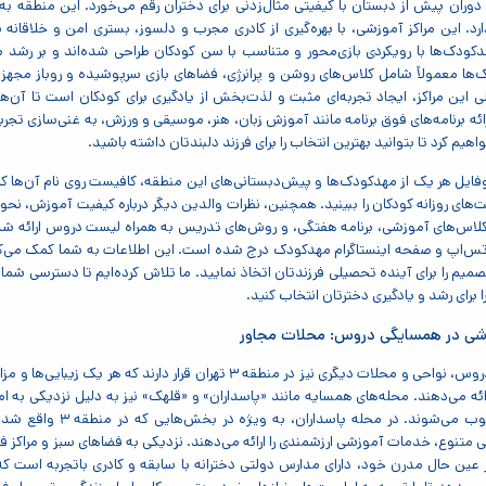
وران پیش از دبستان با کیفیتی مثال‌زدنی برای دختران رقم می‌خورد. این منطقه به
. این مراکز آموزشی، با بهره‌گیری از کادری مجرب و دلسوز، بستری امن و خلاقانه ب
ودک‌ها با رویکردی بازی‌محور و متناسب با سن کودکان طراحی شده‌اند و بر رشد مها
ها معمولاً شامل کلاس‌های روشن و پرانرژی، فضاهای بازی سرپوشیده و روباز مجهز
ین مراکز، ایجاد تجربه‌ای مثبت و لذت‌بخش از یادگیری برای کودکان است تا آن‌ها 
ائه برنامه‌های فوق برنامه مانند آموزش زبان، هنر، موسیقی و ورزش، به غنی‌سازی تجرب
اهیم کرد تا بتوانید بهترین انتخاب را برای فرزند دلبندتان داشته باشید.
فایل هر یک از مهدکودک‌ها و پیش‌دبستانی‌های این منطقه، کافیست روی نام آن‌ها کلی
‌های روزانه کودکان را ببینید. همچنین، نظرات والدین دیگر درباره کیفیت آموزش، نحو
کلاس‌های آموزشی، برنامه هفتگی، و روش‌های تدریس به همراه لیست دروس ارائه ش
س‌اپ و صفحه اینستاگرام مهدکودک درج شده است. این اطلاعات به شما کمک می‌کند تا
صمیم را برای آینده تحصیلی فرزندتان اتخاذ نمایید. ما تلاش کرده‌ایم تا دسترسی شما ب
 برای رشد و یادگیری دخترتان انتخاب کنید.
زشی در همسایگی دروس: محلات مجاور
در اطراف محله دروس، نواحی و محلات دیگری نیز در منطقه ۳ تهر
رائه می‌دهند. محله‌های همسایه مانند «پاسداران» و «قلهک» نیز به دلیل نزدیکی به ا
خانواده‌ها محسوب می‌
شی متنوع، خدمات آموزشی ارزشمندی را ارائه می‌دهند. نزدیکی به فضاهای سبز و مراکز 
عین حال مدرن خود، دارای مدارس دولتی دخترانه با سابقه و کادری باتجربه است که 