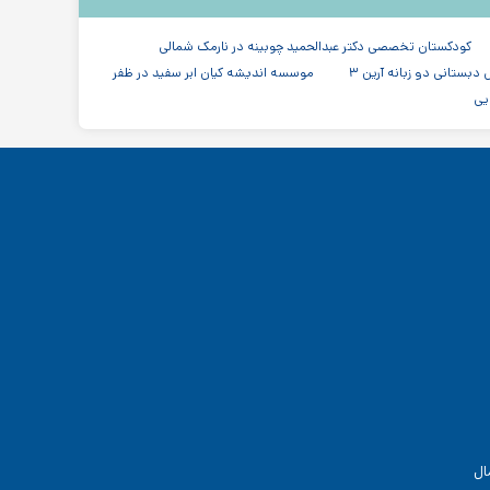
کودکستان تخصصی دکتر عبدالحمید چوبینه در نارمک شمالی
بستانی دو زبانه آرین ۳
موسسه اندیشه کیان ابر سفید در ظفر
یی
ال