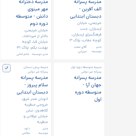
مدرسه پسرانه
مدرسه دخترانه
الف آفرین -
مهر مینوی
دبستان ابتدایی
دانش - متوسطه
شریعتی، خیابان
دوره دوم
ارسباران، جنب
خیابان شریعتی،
فرهنگسرای ارسباران،
بالاتر از میرداماد،
کوچه عقاب، پلاک ۳
خیابان قبا، کوچه
مدیر
آقای سعید
بهشت یکم، پلاک ۳۱
موسسه:
میرزایی
مدیر موسسه:
خانم امانی
مدرسه متوسطه دوره اول
مدرسه پیش دبستان
پسرانه غیر دولتی
پسرانه غیر دولتی
مدرسه پسرانه
مدرسه پسرانه
جهان آرا -
سلام پیروز -
متوسطه دوره
دبستان ابتدایی
اول
اتوبان صدر شرق،
خروجی منظریه
کلاهدوز، نبش
خیابان عرفاتی و
منظریه
مدیر
داود
موسسه:
صالحی