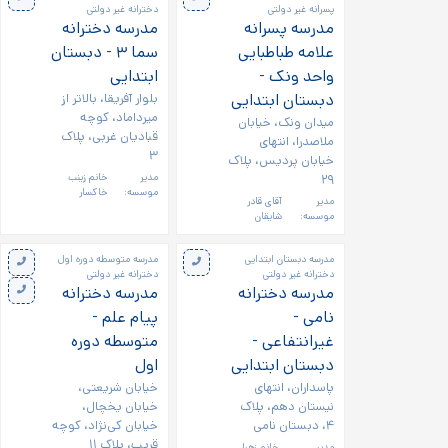
پسرانه غیر دولتی
دخترانه غیر دولتی
مدرسه پسرانه
مدرسه دخترانه
علامه طباطبایی
سما ۳ - دبستان
واحد ونک -
ابتدایی
دبستان ابتدایی
بلوار آفریقا، بالاتر از
میرداماد، کوچه
میدان ونک، خیابان
قبادیان غربی، پلاک
ملاصدرا، انتهای
۳
خیابان پردیس، پلاک
۲۹
مدیر
خانم زینب
موسسه:
خاکسار
مدیر
آقای قادر
موسسه:
شایقان
مدرسه دبستان ابتدایی
مدرسه متوسطه دوره اول
دخترانه غیر دولتی
دخترانه غیر دولتی
مدرسه دخترانه
مدرسه دخترانه
نامی -
پیام علم -
غیرانتفاعی -
متوسطه دوره
دبستان ابتدایی
اول
پاسداران، انتهای
خیابان شریعتی،
نیستان دهم، پلاک
خیابان یخچال،
۴، دبستان نامی
خیابان کی‌نژاد، کوچه
قریب، پلاک ۱۱
مدیر
خانم زهرا