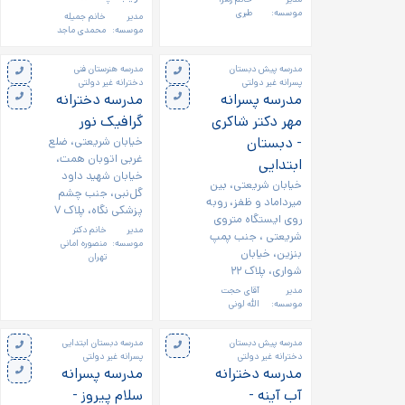
موسسه:
طبری
مدیر
خانم جمیله
موسسه:
محمدی ماجد
مدرسه پیش دبستان
مدرسه هنرستان فنی
پسرانه غیر دولتی
دخترانه غیر دولتی
مدرسه پسرانه
مدرسه دخترانه
مهر دکتر شاکری
گرافیک نور
- دبستان
خیابان شریعتی، ضلع
غربی اتوبان همت،
ابتدایی
خیابان شهید داود
خیابان شریعتی، بین
گل‌نبی، جنب چشم
میرداماد و ظفز، روبه
پزشکی نگاه، پلاک ۷
روی ایستگاه متروی
مدیر
خانم دکتر
شریعتی ، جنب پمپ
موسسه:
منصوره امانی
بنزین، خیابان
تهران
شواری، پلاک ۲۲
مدیر
آقای حجت
موسسه:
الله لونی
مدرسه پیش دبستان
مدرسه دبستان ابتدایی
دخترانه غیر دولتی
پسرانه غیر دولتی
مدرسه دخترانه
مدرسه پسرانه
آب آینه -
سلام پیروز -