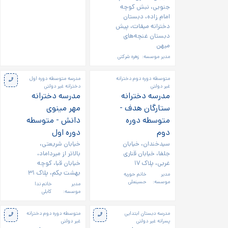
جنوبی، نبش کوچه
امام زاده، دبستان
دخترانه میقات، پیش
دبستان غنچه‌های
میهن
مدیر موسسه:
زهره شرکتی
متوسطه دوره دوم دخترانه
مدرسه متوسطه دوره اول
غیر دولتی
دخترانه غیر دولتی
مدرسه دخترانه
مدرسه دخترانه
ستارگان هدف -
مهر مینوی
متوسطه دوره
دانش - متوسطه
دوم
دوره اول
سیدخندان، خیابان
خیابان شریعتی،
جلفا، خیابان قناری
بالاتر از میرداماد،
غربی، پلاک ۱۷
خیابان قبا، کوچه
بهشت یکم، پلاک ۳۱
مدیر
خانم حوریه
موسسه:
حسینعلی
مدیر
خانم ندا
موسسه:
کابلی
مدرسه دبستان ابتدایی
متوسطه دوره دوم دخترانه
پسرانه غیر دولتی
غیر دولتی