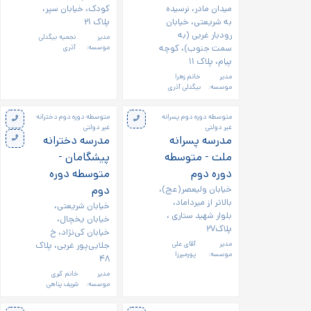
میدان مادر، نرسیده
کودک، خیابان سپر،
به شریعتی، خیابان
پلاک ۲۱
رودبار غربی (به
مدیر
نجمیه بیگدلی
سمت جنوب)، کوچه
موسسه:
آذری
پیام، پلاک ۱۱
مدیر
خانم زهرا
موسسه:
بیگدلی آذری
متوسطه دوره دوم پسرانه
متوسطه دوره دوم دخترانه
غیر دولتی
غیر دولتی
مدرسه پسرانه
مدرسه دخترانه
ملت - متوسطه
پیشگامان -
دوره دوم
متوسطه دوره
خیابان ولیعصر(عج)،
دوم
بالاتر از میرداماد،
خیابان شریعتی،
بلوار شهید ستاری ،
خیابان یخچال،
پلاک۲۷
خیابان کی‌نژاد، خ
مدیر
آقای علی
جلایی‌پور غربی، پلاک
موسسه:
پورمیرزا
۴۸
مدیر
خانم کبری
موسسه:
شریف پناهی