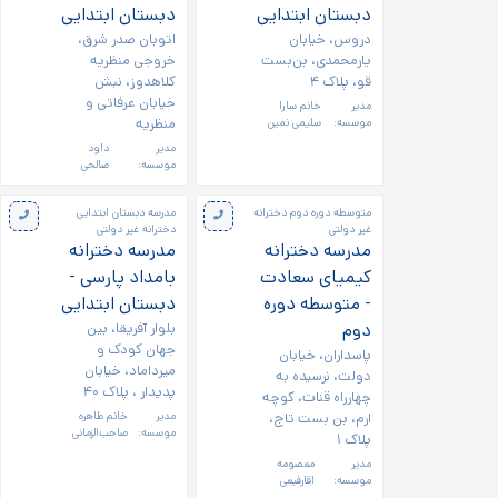
دبستان ابتدایی
دبستان ابتدایی
دروس، خیابان
اتوبان صدر شرق،
یارمحمدی، بن‌بست
خروجی منظریه
قو، پلاک ۴
کلاهدوز، نبش
خیابان عرفاتی و
مدیر
خانم سارا
منظریه
موسسه:
سلیمی نمین
مدیر
داود
موسسه:
صالحی
متوسطه دوره دوم دخترانه
مدرسه دبستان ابتدایی
غیر دولتی
دخترانه غیر دولتی
مدرسه دخترانه
مدرسه دخترانه
کیمیای سعادت
بامداد پارسی -
- متوسطه دوره
دبستان ابتدایی
دوم
بلوار آفریقا، بین
جهان کودک و
پاسداران، خیابان
میرداماد، خیابان
دولت، نرسیده به
پدیدار ، پلاک ۴۰
چهارراه قنات، کوچه
ارم، بن بست تاج،
مدیر
خانم طاهره
موسسه:
صاحب‌الزمانی
پلاک ۱
مدیر
معصومه
موسسه:
اقارفیعی