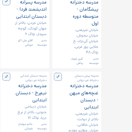
مدرسه دخترانه
مدرسه پسرانه
پیشگامان -
اندیشمند فردا -
متوسطه دوره
دبستان ابتدایی
اول
خیابان جردن، بالاتر از
جهان کودک، کوچه
خیابان شریعتی،
سپیدار، پلاک ۶
خیابان یخچال،
خیابان کی‌نژاد، خ
مدیر
آقای علی اکبر
موسسه:
مزینانی
جلایی پور غربی،
پلاک ۴۸
مدیر
کبری شریف
موسسه:
پناهی
مدرسه پیش دبستان
مدرسه دبستان ابتدایی
دخترانه غیر دولتی
دخترانه غیر دولتی
مدرسه دخترانه
مدرسه دخترانه
غنچه‌های میهن
نیم‌رخ - دبستان
- دبستان
ابتدایی
ابتدایی
خیابان دیباجی
جنوبی، بالاتر از برج
خیابان شریعتی،
دریا، پلاک ۷۱
بالاتر از دولت،
خیابان خاقانی،
مدیر
خانم سولماز
موسسه:
شعبانی
خیابان عطاری مقدم