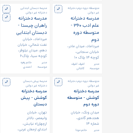
متوسطه دوره دوم دخترانه
مدرسه دبستان ابتدایی
غیر دولتی
دخترانه غیر دولتی
مدرسه دخترانه
مدرسه دخترانه
علم ادب ۳۶۰ -
راهیان چیستا -
متوسطه دوره
دبستان ابتدایی
دوم
ميرداماد، خيابان
نفت شمالي، خیابان
میرداماد، میدان مادر،
دهم، میدان نیلوفر،
خیابان سنجابی،
کوچه سینا، پلاک۶
کوچه ۱۴ پلاک ۱۰
مدیر
خانم زهره
مدیر
اشرف اشرف
موسسه:
احمدی
موسسه:
کاشانی
متوسطه دوره دوم دخترانه
مدرسه پیش دبستان
غیر دولتی
دخترانه غیر دولتی
مدرسه دخترانه
مدرسه دخترانه
کوشش - متوسطه
کوشش - پیش
دوره دوم
دبستان
میدان ونک، خیابان
تهران، خیابان
هجدهم گاندی،
ولیعصر، بالاتر
شماره ۱۴
ازچهارراه نیایش،
ابتدای ارمغان غربی،
مدیر
خانم مونا