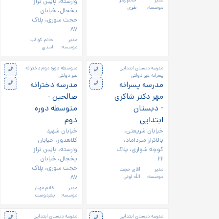
مدیر
خانم زهرا
وارسته، پایین تراز
موسسه:
طبری
یخچال، خیابان
حجت سوری، پلاک
۸۷
مدیر
خانم کوکب
موسسه:
اسدی
مدرسه دبستان ابتدایی
متوسطه دوره دوم دخترانه
پسرانه غیر دولتی
غیر دولتی
مدرسه پسرانه
مدرسه دخترانه
مهر دکتر شاکری
صالحین -
- دبستان
متوسطه دوره
ابتدایی
دوم
خیابان شریعتی،
خیابان شهید
بالاتراز میرداماد،
کلاهدوز، خیابان
کوچه شواری، پلاک
وارسته، پایین تراز
۲۲
یخچال، خیابان
حجت سوری، پلاک
مدیر
آقای حجت
۸۷
موسسه:
الله لونی
مدیر
خانم مهناز
موسسه:
بشردوست
مدرسه دبستان ابتدایی
مدرسه دبستان ابتدایی