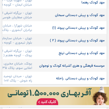
تهران - شهرك‌ 
مهد کودک رهنما 
خیابان ایمان – کوچه ۹ – پلاک ۲

تهران - بزرگراه اشرفی اص
مهد کودک و پیش دبستانی سبحان 
خیابان صفاریان طوسی - 
خیابان شهرآرا ، خیابان پ
مهد کودک و پیش دبستانی پیوند (۱) 
برادران آبشوری ، پلاک ۷۴

تهران - خیابان ستارخان -
مهد کودک و پیش دبستانی پیوند ( ۲ ) 
بلوار تیموری - کوچه حسي
تهران - بزرگراه اشرفی اصف
مهد کودک و پیش دبستانی ترنج 
پونک - کوچه هفتم ( واحد
پونک، خیابان مخبری، خیا
موسسه فرهنگی و هنری آشیانه کودک و نوجوان 
اعلایی سوم، پلاک ۳۵
تهران - ميدان توحيد - 
مهد کودک و پیش دبستانی  راحله
راه خوش - پلاک ۱۰۷
تهران - خیابان ستارخان 
مهد کودک و پیش دبستان مانلی 
(شادمان) - پلاک ۳۶۲
خیابان آزادی – بین رودک
مهد کودک و پیش دبستانی آفتاب مهتاب
۱۰۸ - کوچه طاهرنیا - کوچه آفتاب مهتاب - پلاک ۲