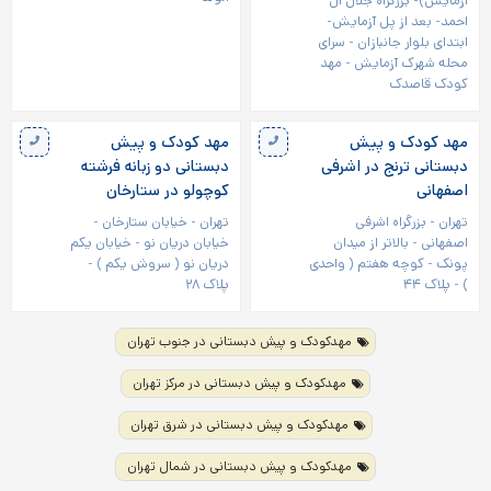
آزمایش)- بزرگراه جلال آل
احمد- بعد از پل آزمایش-
ابتدای بلوار جانبازان - سرای
محله شهرک آزمایش - مهد
کودک قاصدک
مهد کودک و پیش
مهد کودک و پیش
دبستانی ترنج در اشرفی
دبستانی دو زبانه فرشته
اصفهانی
کوچولو در ستارخان
تهران - بزرگراه اشرفی
تهران - خیابان ستارخان -
اصفهانی - بالاتر از میدان
خیابان دریان نو - خیابان یکم
پونک - کوچه هفتم ( واحدی
دریان نو ( سروش یکم ) -
) - پلاک ۴۴
پلاک ۲۸
مهدکودک و پیش دبستانی در جنوب تهران
مهدکودک و پیش دبستانی در مرکز تهران
مهدکودک و پیش دبستانی در شرق تهران
مهدکودک و پیش دبستانی در شمال تهران