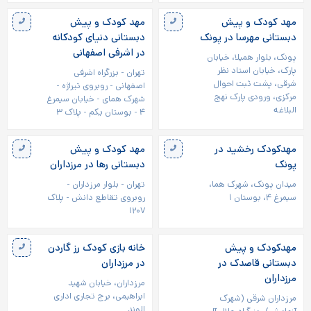
مهد کودک و پیش
مهد کودک و پیش
دبستانی مهرسا در پونک
دبستانی دنیای کودکانه
در اشرفی اصفهانی
پونک، بلوار همیلا، خیابان
پارک، خیابان استاد نظر
تهران - بزرگراه اشرفی
شرقی، پشت ثبت احوال
اصفهانی - روبروی تیراژه -
مرکزی، ورودی پارک نهج
شهرک همای - خیابان سیمرغ
البلاغه
۴ - بوستان یکم - پلاک ۳
مهدکودک رخشید در
مهد کودک و پیش
پونک
دبستانی رها در مرزداران
میدان پونک، شهرک هما،
تهران - بلوار مرزداران -
سیمرغ ۴، بوستان ۱
روبروی تقاطع دانش - پلاک
۱۲۰۷
مهدکودک و پیش
خانه بازی کودک رز گاردن
دبستانی قاصدک در
در مرزداران
مرزداران
مرزداران، خیابان شهید
ابراهیمی، برج تجاری اداری
مرزداران شرقی (شهرک
الوند