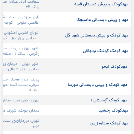
سعادت آباد، علامه جنوب
مهدکودک و پیش دبستان قصه 
پلاک ۶۲
بلوار مرزداران ، جنب شه
مهد و پیش دبستانی مامیچکا 
اطاعتی جنوبی ، کوچه شهی
اتوبان اشرفی اصفهانی- م
مهد کودک و پیش دبستانی شهد گل 
- خیابان چهار باغ - کوچ
 شهر تهران - پونک جنوب
مهد کودک کوشک نونهالان 
زاگرس ، پلاک ۱ ، طبقه ۱
 شهر تهران - میدان پونک 
 مهدکودک لیمو 
خیابان عدل شمالی ، بر
پونک، بلوار همیلا، خیابا
 مهد کودک و پیش دبستانی مهرسا 
شرقی، پشت ثبت احوال م
البلاغه
 مهد کودک آزمایشی ۱ 
تهران، کوی نصر، خیابان 
مهدکودک رخشید 
میدان پونک، شهرک هما، سیمرغ 
تهران،مرزداران،خ ستایش
مهد کودک ستاره زرین 
دوم