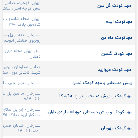
تهران، توحید، خیابان ست
 مهد کودک گل سرخ 
نبش کوچه امیر ، پلاک ۲۰۱
تهران، محله شادمهر، خیا
مهدکودک ایده 
شادمهر، پلاک ۳۸۰
ستارخان، بعد از پل ستا
مهدکودک ماه من 
روبروی خشکبار ایوب، پلاک
شهر تهران محله دریان نو
مهد کودک گلسرخ 
دهقان
خیابان ستارخان ، روبروی
 مهد کودک مروارید 
شهید کاشانی پور ، نبش ک
پیش دبستانی و مهد کودک ثمین 
ستارخان، نبش حبیب الهی،
ستارخان، ما بین پل یادگا
مهدکودک و پیش دبستانی دو زبانه آرنیکا 
پلاک ۸۸۴
ستارخان- زیر پل ستارخان
مهد کودک و پیش دبستانی دوزبانه ملودی باران 
خشکبار ایوب پلاک ۴۹۱
ستارخان، خیابان خسرو ش
مهدکودک مهرمان 
زاده، پلاک ۱۴