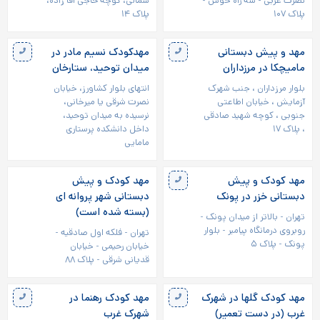
نصرت غربی - سه راه خوش -
شمالی، کوچه حاجی آقا زاده،
پلاک ۱۰۷
پلاک ۱۴
مهد و پیش دبستانی
مهدکودک نسیم مادر در
مامیچکا در مرزداران
میدان توحید، ستارخان
بلوار مرزداران ، جنب شهرک
انتهای بلوار کشاورز، خیابان
آزمایش ، خیابان اطاعتی
نصرت شرقی یا میرخانی،
جنوبی ، کوچه شهید صادقی
نرسیده به میدان توحید،
، پلاک ۱۷
داخل دانشکده پرستاری
مامایی
مهد کودک و پیش
مهد کودک و پیش
دبستانی خزر در پونک
دبستانی شهر پروانه ای
(بسته شده است)
تهران - بالاتر از میدان پونک -
روبروی درمانگاه پیامبر - بلوار
تهران - فلکه اول صادقیه -
پونک - پلاک ۵
خیابان رحیمی - خیابان
قدیانی شرقی - پلاک ۸۸
مهد کودک گلها در شهرک
مهد کودک رهنما در
غرب (در دست تعمیر)
شهرک غرب