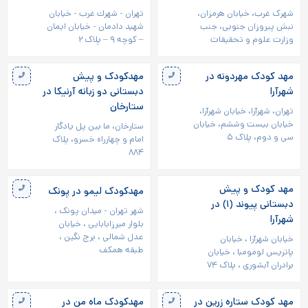
شهرک غرب، خیابان هرمزان،
تهران - شهرك‌ غرب - خیابان
نبش پیروزان جنوبی، جنب
شهيد دادمان - خیابان ایمان
وزارت علوم و تحقیقات
– کوچه ۹ – پلاک ۲
مهد کودک مهردونه در
مهدکودک و پیش
شهرآرا
دبستانی دو زبانه آرنیکا در
ستارخان
تهران، شهرآرا، خیابان شهرآرا،
خیابان بیست وششم، خیابان
ستارخان، ما بین پل یادگار
سی و دوم، پلاک ۵
امام و چهارراه خسرو، پلاک
۸۸۴
مهد کودک و پیش
مهدکودک لیمو در پونک
دبستانی پیوند (۱) در
شهر تهران - میدان پونک ،
شهرآرا
بلوار میرزابابایی ، خیابان
عدل شمالی ، برج نگین ،
خیابان شهرآرا ، خیابان
طبقه همکف
پاتریس لومومبا ، خیابان
برادران آبشوری ، پلاک ۷۴
مهد کودک ستاره زرین در
مهدکودک ماه من در