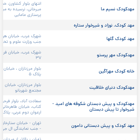
انتهای بلوار کشاورز، خیا
مهدکودک نسیم ما
میرخانی، نرسیده به مید
پرستاری مامایی
مهد کودک، نوزاد و شیرخوار ستاره 
شهرک غرب، خیابان هرمزا
مهد کودک گلها 
جنب وزارت علوم و تحقی
شهرک غرب، خیابان فرح ز
مهدکودک مهر پرستو 
۳۷
بلوار مرزداران ، خیابان ب
خانه کودک مهرآگین 
پلاک ۵
مهدکودک دنیای خلاقیت 
مجتمع شهربانو
سعادت آباد، بلوار فرحزا
مهدکودک و پیش دبستان شکوفه های امید - 
کتاب، خیابان طاهرخانی، 
شیرخوار تا پیش دبستان 
ارغوان دوم غربی، پلاک ٣
تهران - خیابان ستارخان 
مهد کودک و پیش دبستانی دامون 
- جنب نمایندگی ال جی - پ
تهران - بالاتر از میدان 