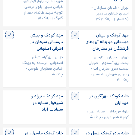
شهرک غرب، بلوار فرحزادی،
خیابان سپهر، بلوار درختی،
تهران - خیابان ستارخان -
کوچه شهید طائمه، بعد از
ابتدای خیابان شادمهر
گلبرگ ۲، پلاک ۸۱
(شادمان) - پلاک ۳۶۲
مهد کودک و پیش
مهد کودک و پیش
دبستانی دو زبانه آرزوهای
دبستانی سبحان در
فرشتگان در ستارخان
اشرفی اصفهانی
تهران - خیابان ستارخان -
تهران - بزرگراه اشرفی
پشت برق آلستوم - خیابان
اصفهانی - نرسيده به پونک -
بیست متری سازمان آب -
خیابان صفاریان طوسی -
روبروی شهربازی شاهین -
پلاک ۵
پلاک ۴۱
خانه کودک مهرآگین در
مهد کودک، نوزاد و
مرزداران
شیرخوار ستاره در
سعادت آباد
بلوار مرزداران ، خیابان بهار ،
کوچه ناصر غربی ، پلاک ۵
خانه مادر کودک عسل در
خانه کودک مامیران در