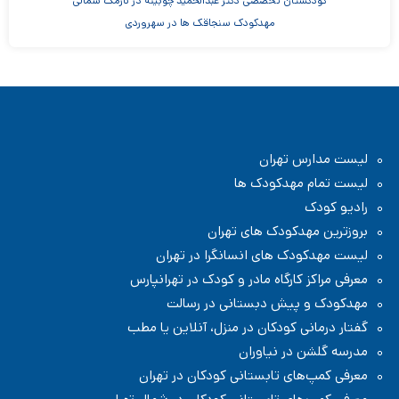
کودکستان تخصصی دکتر عبدالحمید چوبینه در نارمک شمالی
مهدکودک سنجاقک ها در سهروردی
مهدکودک و پیش دبستانی چیستا در جردن
مهدکودک و پیش دبستانی دو زبانه آرین ۳
موسسه اندیشه کیان ابر سفید در ظفر
مدرسه پسرانه بادبادک - دبستان ابتدایی
لیست مدارس تهران
لیست تمام مهدکودک ها
رادیو کودک
بروزترین مهدکودک های تهران
لیست مهدکودک های انسانگرا در تهران
معرفی مراکز کارگاه مادر و کودک در تهرانپارس
مهدکودک و پیش دبستانی در رسالت
گفتار درمانی کودکان در منزل، آنلاین یا مطب
مدرسه گلشن در نیاوران
معرفی کمپ‌های تابستانی کودکان در تهران