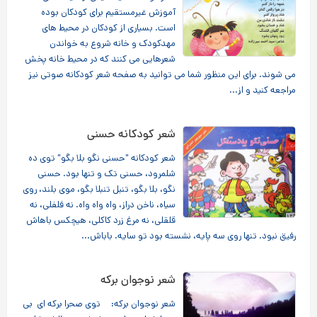
آموزش غیرمستقیم برای کودکان بوده
است. بسیاری از کودکان در محیط های
مهدکودک و خانه شروع به خواندن
شعرهایی می کنند که در محیط خانه پخش
می شوند. برای این منظور شما می توانید به صفحه شعر کودکانه صوتی نیز
مراجعه کنید و از...
شعر کودکانه حسنی
شعر کودکانه "حسنی نگو بلا بگو" توی ده
شلمرود، حسنی تک و تنها بود. حسنی
نگو، بلا بگو، تنبل تنبلا بگو، موی بلند، روی
سیاه، ناخن دراز، واه واه واه. نه فلفلی، نه
قلقلی، نه مرغ زرد کاکلی، هیچکس باهاش
رفیق نبود. تنها روی سه پایه، نشسته بود تو سایه. باباش...
شعر نوجوان برکه
شعر نوجوان برکه: توی صحرا برکه ای بی