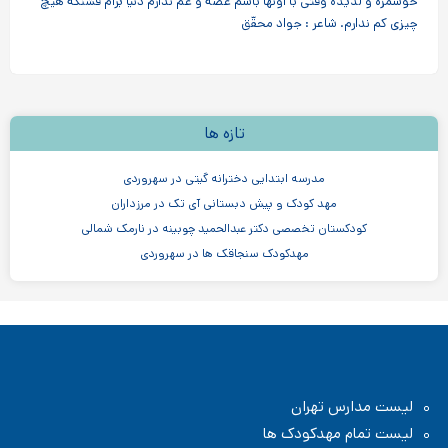
خوشمزه و لذیذه وقتی با اونها باشم غصه و غم ندارم دنیا برام قشنگه هیچ
چیزی كم ندارم. شاعر : جواد محقّق
تازه ها
مدرسه ابتدایی دخترانه گیتی در سهروردی
مهد کودک و پیش دبستانی آی تک در مرزداران
کودکستان تخصصی دکتر عبدالحمید چوبینه در نارمک شمالی
مهدکودک سنجاقک ها در سهروردی
مهدکودک و پیش دبستانی چیستا در جردن
مهدکودک و پیش دبستانی دو زبانه آرین ۳
موسسه اندیشه کیان ابر سفید در ظفر
مدرسه پسرانه بادبادک - دبستان ابتدایی
لیست مدارس تهران
لیست تمام مهدکودک ها