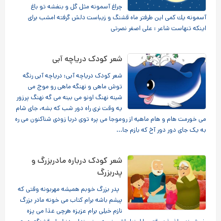
چراغ آسمونه مثل گل و بنفشه تو باغ
آسمونه یك كمی این طرفتر ماه قشنگ و زیباست دلش گرفته امشب برای
اینكه تنهاست شاعر : علی اصغر نصرتی
شعر کودک دریاچه آبی
شعر کودک دریاچه آبی: دریاچه آبی رنگه
توش ماهی و نهنگه ماهی رو موج می
شینه نهنگ اونو می بینه می گه نهنگ پرزور
یه وقت نری راه دور شب که بشه، جای شام
می خورمت هام و هام ماهیه از روموجا می پره توی دریا زودی شناکنون می ره
به یک جای دور دور آخ که بازم جا...
شعر کودک درباره مادربزرگ و
پدربزرگ
پدر بزرگ خوبم همیشه مهربونه وقتی كه
پیشم باشه برام كتاب می خونه مادر بزرگ
نازم خیلی برام عزیزه هرچی غذا می پزه