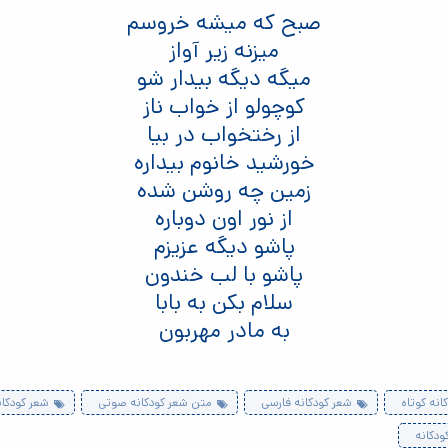
صبح که میشه خروسم
میزنه زیر آواز
میگه دیگه بیدار شو
کوچولو از خواب ناز
از رختخواب در بیا
خورشید خانوم بیداره
زمین چه روشن شده
از نور اون دوباره
پاشو دیگه عزیزم
پاشو با لب خندون
سلام بکن به بابا
به مادر مهربون
انه کوتاه
شعر کودکانه فارسی
متن شعر کودکانه صوتی
شعر کودکا
ودکانه