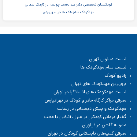
کودکستان تخصصی دکتر عبدالحمید چوبینه در نارمک شمالی
مهدکودک سنجاقک ها در سهروردی
مهدکودک و پیش دبستانی چیستا در جردن
مهدکودک و پیش دبستانی دو زبانه آرین ۳
موسسه اندیشه کیان ابر سفید در ظفر
مدرسه پسرانه بادبادک - دبستان ابتدایی
لیست مدارس تهران
لیست تمام مهدکودک ها
رادیو کودک
بروزترین مهدکودک های تهران
لیست مهدکودک های انسانگرا در تهران
معرفی مراکز کارگاه مادر و کودک در تهرانپارس
مهدکودک و پیش دبستانی در رسالت
گفتار درمانی کودکان در منزل، آنلاین یا مطب
مدرسه گلشن در نیاوران
معرفی کمپ‌های تابستانی کودکان در تهران