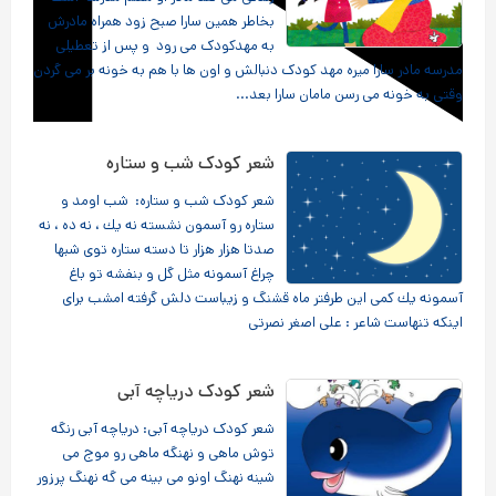
بخاطر همین سارا صبح زود همراه مادرش
به مهدکودک می رود و پس از تعطیلی
مدرسه مادر سارا میره مهد کودک دنبالش و اون ها با هم به خونه بر می گردن
وقتی به خونه می رسن مامان سارا بعد...
شعر کودک شب و ستاره
شعر کودک شب و ستاره: شب اومد و
ستاره رو آسمون نشسته نه یك ، نه ده ، نه
صدتا هزار هزار تا دسته ستاره توی شبها
چراغ آسمونه مثل گل و بنفشه تو باغ
آسمونه یك كمی این طرفتر ماه قشنگ و زیباست دلش گرفته امشب برای
اینكه تنهاست شاعر : علی اصغر نصرتی
شعر کودک دریاچه آبی
شعر کودک دریاچه آبی: دریاچه آبی رنگه
توش ماهی و نهنگه ماهی رو موج می
شینه نهنگ اونو می بینه می گه نهنگ پرزور