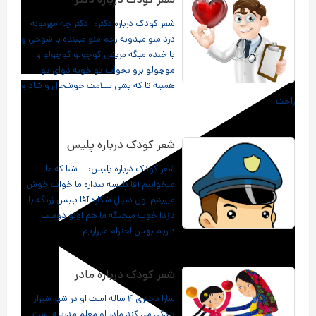
شعر کودک درباره دکتر: دکتر چه مهربونه
درد منو میدونه زخم منو میبنده با شوخی و
با خنده میگه مریض کوچولو کوچولو و
موچولو برو بخواب تو خونه دوای تو
همینه تا که بشی سلامت خوشحال و شاد و
راحت
شعر کودک درباره پلیس
شعر کودک درباره پلیس: شبا که ما
میخوابیم آقا پلیسه بیداره ما خواب خوش
میبینیم اون دنبال شکاره آقا پلیس زرنگه با
دزدا خوب میجنگه ما هم اونو دوست
داریم بهش احترام میزاریم
شعر کودک درباره مادر
سارا دختری ۴ ساله است او در شهر شیراز
زندگی می کند مادر او معلم مدرسه است