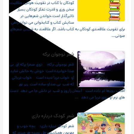
کودکان با کتاب در تقویت هوش، خلاقیت،
سخن وری و قدرت تفکر کودکان بسیار
تاثیرگذار است.خواندن شعرهایی در
ستایش کتاب و کتابخوانی می تواند راهی
برای تقویت علاقمندی کودکان به کتاب باشد. اگر علاقمند به شنیدن شعرهای
صوتی...
شعر نوجوان برکه
شعر نوجوان برکه: توی صحرا برکه ای بی
صدا خوابیده است خوش به حالش شاید
او خواب دریا دیده است خواب دریائی
که شب بی صداو ساده است زیر نور
آفتاب روزها لم داده است آسمان را روز و شب در دلش جا می دهد دست
های نرم او بوی دریا می دهد ...
شعر کودک درباره بازی
شعر کودک درباره بازی: بچه خوب و
مهربون همبازیشو هل نمیده هر چیزی که