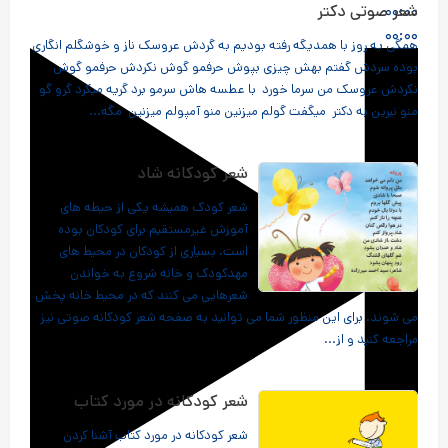
۰۰:۰۰
شعر صوتی دکتر
۰۰:۰۰
همگی یه روز با همدیگه رفته بودیم به گردش عروسک ناز و خوشگلم انگاری
بوده سردش گفتم بهش چیزی بپوش حرفمو گوش نکردش حرفمو گوش
نکردش عروسک من سرما خورد با عطسه هاش سرمو برد گریه میکرد گرو گو
منو نبرین به دکتر میگفت گولم میزنین منو آمپولم میزنین مگه...
شعر کودکانه شاد
شعر کودک همیشه یکی از حیطه های
آموزش غیرمستقیم برای کودکان بوده
است. بسیاری از کودکان در محیط های
مهدکودک و خانه شروع به خواندن
شعرهایی می کنند که در محیط خانه پخش
می شوند. برای این منظور شما می توانید به صفحه شعر کودکانه صوتی نیز
مراجعه کنید و از...
شعر کودکانه در مورد کتاب
شعر کودکانه در مورد کتاب آشنا کردن