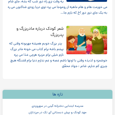
یه وقت نری راه دور شب که بشه، جای شام
می خورمت هام و هام ماهیه از روموجا می پره توی دریا زودی شناکنون می ره
به یک جای دور دور آخ که بازم جا...
شعر کودک درباره مادربزرگ و
پدربزرگ
پدر بزرگ خوبم همیشه مهربونه وقتی كه
پیشم باشه برام كتاب می خونه مادر بزرگ
نازم خیلی برام عزیزه هرچی غذا می پزه
خوشمزه و لذیذه وقتی با اونها باشم غصه و غم ندارم دنیا برام قشنگه هیچ
چیزی كم ندارم. شاعر : جواد محقّق
تازه ها
مدرسه ابتدایی دخترانه گیتی در سهروردی
مهد کودک و پیش دبستانی آی تک در مرزداران