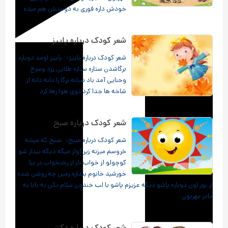
خودش داره فوری به دوستش هم میده
شعر کودک درباره پاییز
شعر کودک درباره پاییز: پاییز اومد دوباره
برگاشدن ستاره ستاره طلایی زرد وسرخ
وحنایی آمد باد شبانه برگا را دانه دانه از
شاخه ها جدا کرد توی هوا رها کرد
شعر کودک درباره صبح
شعر کودک درباره صبح: صبح که میشه
خروسم میزنه زیر آواز میگه دیگه بیدار شو
کوچولو از خواب ناز از رختخواب در بیا
خورشید خانوم بیداره زمین چه روشن شده
از نور اون دوباره پاشو دیگه عزیزم پاشو با لب خندون سلام بکن به بابا به
مادر مهربون
شعر کودک درباره دکتر