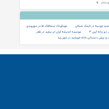
 بیشتر
 مهدکودک و پیش دبستانی در خیابان دولت در شریعتی
هدکودک و پیش دبستانی در جردن، بلوار آفریقا، نلسون ماندلا
مدرسه دبستان (ابتدایی) پسرانه غیر دولتی در پاسداران تهران
مدرسه در منطقه ۳ تهران
ید چوبینه در نارمک شمالی
مهدکودک سنجاقک ها در سهروردی
 زبانه آرین ۳
موسسه اندیشه کیان ابر سفید در ظفر
و پیش دبستانی خانه خورشید در شهر زیبا