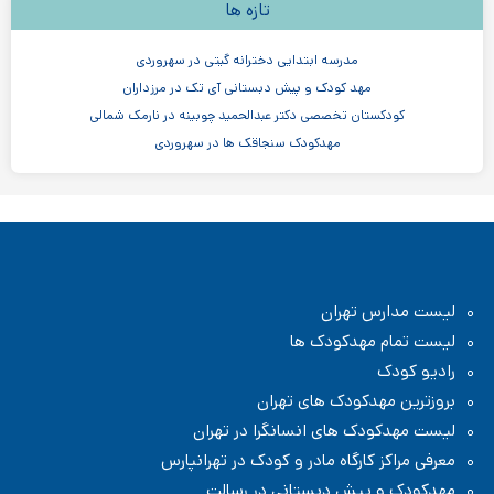
تازه ها
مدرسه ابتدایی دخترانه گیتی در سهروردی
مهد کودک و پیش دبستانی آی تک در مرزداران
کودکستان تخصصی دکتر عبدالحمید چوبینه در نارمک شمالی
مهدکودک سنجاقک ها در سهروردی
مهدکودک و پیش دبستانی چیستا در جردن
مهدکودک و پیش دبستانی دو زبانه آرین ۳
موسسه اندیشه کیان ابر سفید در ظفر
مدرسه پسرانه بادبادک - دبستان ابتدایی
لیست مدارس تهران
لیست تمام مهدکودک ها
رادیو کودک
بروزترین مهدکودک های تهران
لیست مهدکودک های انسانگرا در تهران
معرفی مراکز کارگاه مادر و کودک در تهرانپارس
مهدکودک و پیش دبستانی در رسالت