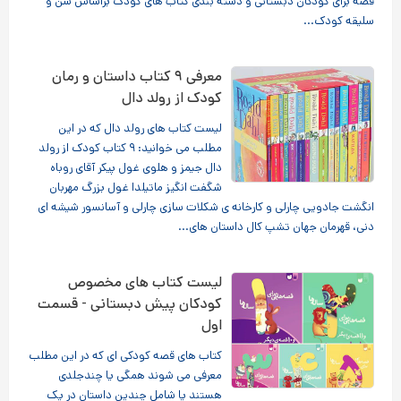
قصه برای کودکان دبستانی و دسته بندی کتاب های کودک براساس سن و
سلیقه کودک...
معرفی ۹ کتاب داستان و رمان
کودک از رولد دال
لیست کتاب های رولد دال که در این
مطلب می خوانید: ۹ کتاب کودک از رولد
دال جیمز و هلوی غول پیکر آقای روباه
شگفت انگیز ماتیلدا غول بزرگ مهربان
انگشت جادویی چارلی و کارخانه ی شکلات سازی چارلی و آسانسور شیشه ای
دنی، قهرمان جهان تشپ کال داستان های...
لیست کتاب های مخصوص
کودکان پیش دبستانی - قسمت
اول
کتاب های قصه کودکی ای که در این مطلب
معرفی می شوند همگی یا چندجلدی
هستند یا شامل چندین داستان در یک