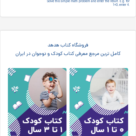
Solve this simple math problem and enter the result.‎ E.g.‎ for
1+3, enter 4.‎
فروشگاه کتاب هدهد
کامل ترین مرجع معرفی کتاب کودک و نوجوان در ایران