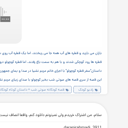
۰۰:۰۰
باران می بارید و قطره های آب همه جا می ریختند. اما یک قطره آب روی
قطره ها رود کوچکی شدند و با هم به سمت باغ رفتند. اما قطره کوچولو دو
داستان"سفر قطره کوچولو" با اجرای خانم مریم نشیبا در صدا و یمای جمهوری
این قصه از سری قصه های صوتی شب بخیر کوچولو با صدای زیبای مریم نشیب
رادیو کودک
قصه کودکانه صوتی شب + داستان کوتاه کودکانه
سلام. من اشتراک خریدم ولی نمیتونم دانلود کنم. واقعا انصاف نیست
daranirahmadi_3911