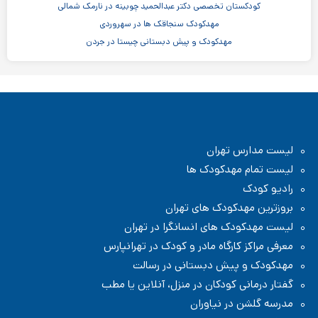
کودکستان تخصصی دکتر عبدالحمید چوبینه در نارمک شمالی
مهدکودک سنجاقک ها در سهروردی
مهدکودک و پیش دبستانی چیستا در جردن
مهدکودک و پیش دبستانی دو زبانه آرین ۳
موسسه اندیشه کیان ابر سفید در ظفر
مدرسه پسرانه بادبادک - دبستان ابتدایی
مهدکودک و پیش دبستانی خانه خورشید در شهر زیبا
لیست مدارس تهران
لیست تمام مهدکودک ها
رادیو کودک
بروزترین مهدکودک های تهران
لیست مهدکودک های انسانگرا در تهران
معرفی مراکز کارگاه مادر و کودک در تهرانپارس
مهدکودک و پیش دبستانی در رسالت
گفتار درمانی کودکان در منزل، آنلاین یا مطب
مدرسه گلشن در نیاوران