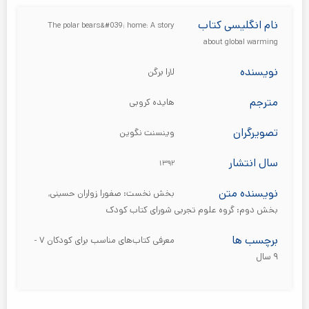
نام انگلیسی کتاب
The polar bears&#039;‎ home: A story
about global warming
نویسنده
لارا برگن
مترجم
هایده کروبی
تصویرگران
وینسنت نگوین
سال انتشار
۱۳۹۲
نویسنده متن
بخش نخست: صفورا زواران حسینی,
بخش دوم: گروه علوم تجربی شورای کتاب کودک
برچسب ها
معرفی کتاب‌های مناسب برای کودکان ۷ -
۹ سال