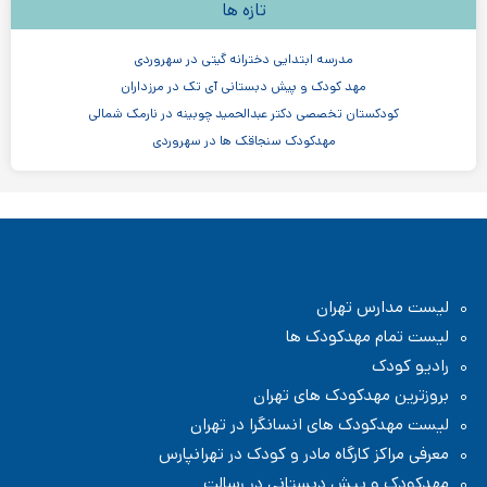
تازه ها
مدرسه ابتدایی دخترانه گیتی در سهروردی
مهد کودک و پیش دبستانی آی تک در مرزداران
کودکستان تخصصی دکتر عبدالحمید چوبینه در نارمک شمالی
مهدکودک سنجاقک ها در سهروردی
مهدکودک و پیش دبستانی چیستا در جردن
مهدکودک و پیش دبستانی دو زبانه آرین ۳
موسسه اندیشه کیان ابر سفید در ظفر
مدرسه پسرانه بادبادک - دبستان ابتدایی
لیست مدارس تهران
لیست تمام مهدکودک ها
رادیو کودک
بروزترین مهدکودک های تهران
لیست مهدکودک های انسانگرا در تهران
معرفی مراکز کارگاه مادر و کودک در تهرانپارس
مهدکودک و پیش دبستانی در رسالت