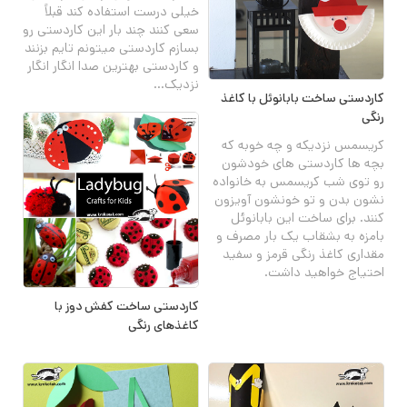
خیلی درست استفاده کند قبلاً
سعی کنند چند بار این کاردستی رو
بسازم کاردستی میتونم تایم بزنند
و کاردستی بهترین صدا انگار انگار
نزدیک...
کاردستی ساخت بابانوئل با کاغذ
رنگی
کریسمس نزدیکه و چه خوبه که
بچه ها کاردستی های خودشون
رو توی شب کریسمس به خانواده
نشون بدن و تو خونشون آویزون
کنند. برای ساخت این بابانوئل
بامزه به بشقاب یک بار مصرف و
مقداری کاغذ رنگی قرمز و سفید
احتیاج خواهید داشت.
کاردستی ساخت کفش دوز با
کاغذهای رنگی