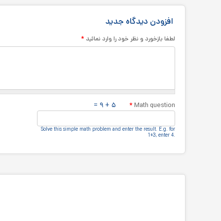
افزودن دیدگاه جدید
*
لطفا بازخورد و نظر خود را وارد نمائید
۵ + ۹ =
*
Math question
Solve this simple math problem and enter the result.‎ E.g.‎ for
1+3, enter 4.‎