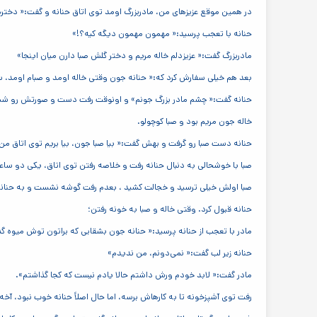
در همین موقع عزیزهای من، مادربزرگ اومد توی اتاق حنانه و گفت:« دخترم
حنانه با تعجب پرسید:« مهمون مهمون دیگه کیه؟!»
مادربزرگ گفت:« عزیزدلم خاله مریم و دختر گلش صبا دارن میان اینجا»
بعد هم خیلی سفارش کرد که:« حنانه جون وقتی خاله اومد و صبام اومد، س
حنانه گفت:« چشم مادر بزرگ جونم» و اونوقت رفت دست و صورتش رو شست،
خاله جون مریم بود و صبا کوچولو.
حنانه دست صبا رو گرفت و بهش گفت:« بیا صبا جون، بیا بریم توی اتاق من 
صبا با خوشحالی به دنبال حنانه رفت و خلاصه رفتن توی اتاق، یکی دو ساع
صبا اولش خیلی ترسید و خجالت کشید ، بعدم رفت گوشه نشست و به حنانه 
حنانه قبول کرد. وقتی خاله و صبا به خونه رفتن؛
مادر با تعجب از حنانه پرسید:« حنانه جون بشقابی که براتون توش میوه 
حنانه زیر لب گفت:« نمی‌دونم، من ندیدم»
مادر گفت:« لابد خودم ورش داشتم حالا یادم نیست که کجا گذاشتم».
رفت توی آشپزخونه تا به کارهاش برسه، اما حال اصلاً حنانه خوب نبود، آخه 