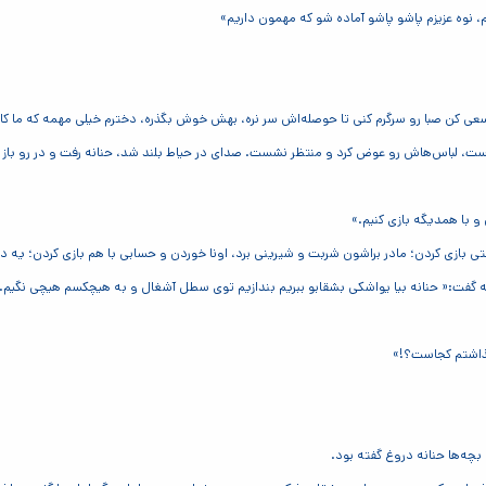
، نوه عزیزم پاشو پاشو آماده شو که مهمون داریم»
عی کن صبا رو سرگرم کنی تا حوصله‌اش سر نره، بهش خوش بگذره، دخترم خیلی مهمه که ما ک
 لباس‌هاش رو عوض کرد و منتظر نشست. صدای در حیاط بلند شد، حنانه رفت و در رو باز ک
و با همدیگه بازی کنیم.»
تی بازی کردن؛ مادر براشون شربت و شیرینی برد، اونا خوردن و حسابی با هم بازی کردن؛ یه
گفت:« حنانه بیا یواشکی بشقابو ببریم بندازیم توی سطل آشغال و به هیچکسم هیچی نگیم.
گذاشتم کجاست؟!»
بچه‌ها حنانه دروغ گفته بود.