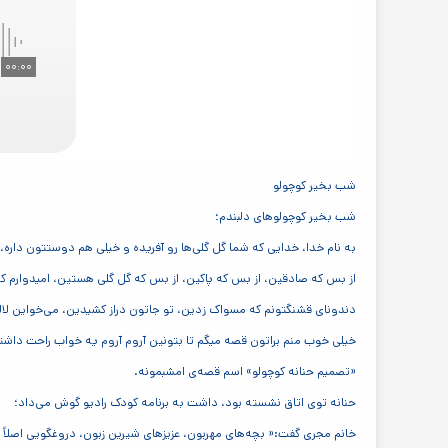
۰۰:۰۰
شب بخیر کوچولو
شب بخیر کوچولوهای دلبندم؛
به نام خدا، خدایی که شما گل گلی‌ها رو آفریده و خیلی هم دوستتون داره
از بس که صادقین، از بس که پاکین، از بس که گل گلی هستین، امیدوارم 
دندونای قشنگتونم که مسواک زدین، تو جاتون دراز کشیدین، می‌خواین لالا
خیلی خوب منم براتون قصه میگم تا بتونین آروم آروم یه خواب راحت داشت
«تصمیم حنانه کوچولو» اسم قصه‌ی امشبمونه.
حنانه توی اتاق نشسته بود، داشت به برنامه کودک رادیو گوش می‌داد؛
خانم مجری گفت:« بچه‌های مهربون، عزیزهای شیرین زبون، دروغگویی اصلاً 