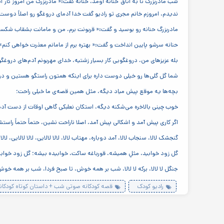
شب مادربزرگ تا به اتاق حنانه اومد، حنانه گفت:« مادربزرگ من امروز ک
ندیدم، امروزم خانم مجری تو رادیو گفت خدا آدمای دروغگو رو اصلاً دوست 
مادربزرگ حنانه رو بوسید و گفت:« قربونت برم، من و مامانت بشقاب شکسته
حنانه سرشو پایین انداخت و گفت:« بهتره برم از مامانم معذرت خواهی کنم»
بله عزیزهای من، دروغگویی کار بسیار زشتیه، خدای مهربونم آدم‌های دروغگو ر
شما گل گلی‌ها رو خیلی دوست داره برای اینکه همتون راستگو هستین و در
بچه‌ها یه موقع پیش میاد دیگه، مثل همین قصه‌ی ما خیلی راحت؛
خوب چینی بالاخره می‌شکنه دیگه، استکان نعلبکی گاهی اوقات از دست آدم 
اگر کاری پیش آمد و اشکالی پیش آمد، اصلا ناراحت نشین، حتماً حتماً راست
گنجشک لالا، سنجاب لالا، آمد دوباره، مهتاب لالا، لالا لالایی، لالا لالایی، لالا لالا
گل زود خوابید، مثلِ همیشه، قورباغه ساکت، خوابیده بیشه؛ گل زود خوابید، مثل
جنگل لا لالا، برکه لا لالا، شب بر همه خوش، تا صبح فردا، شب بر همه خوش، تا صبح فردا
رادیو کودک
قصه کودکانه صوتی شب + داستان کوتاه کودکانه