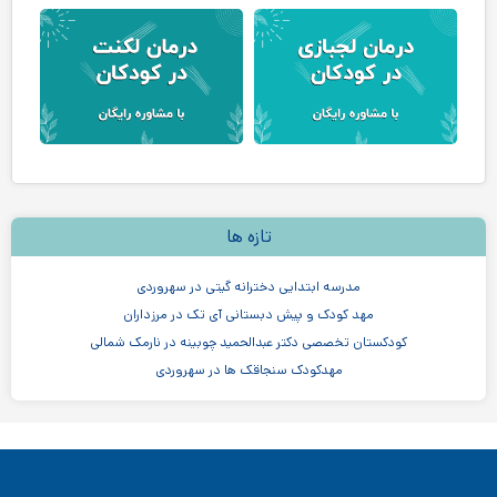
تازه ها
مدرسه ابتدایی دخترانه گیتی در سهروردی
مهد کودک و پیش دبستانی آی تک در مرزداران
کودکستان تخصصی دکتر عبدالحمید چوبینه در نارمک شمالی
مهدکودک سنجاقک ها در سهروردی
مهدکودک و پیش دبستانی چیستا در جردن
مهدکودک و پیش دبستانی دو زبانه آرین ۳
موسسه اندیشه کیان ابر سفید در ظفر
مدرسه پسرانه بادبادک - دبستان ابتدایی